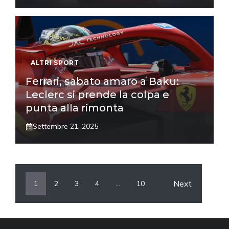
ALTRI SPORT
Ferrari, sabato amaro a Baku:
Leclerc si prende la colpa e
punta alla rimonta
Settembre 21, 2025
Next
1
2
3
4
…
10