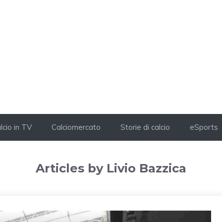
lcio in TV
Calciomercato
Storie di calcio
eSports
Articles by Livio Bazzica