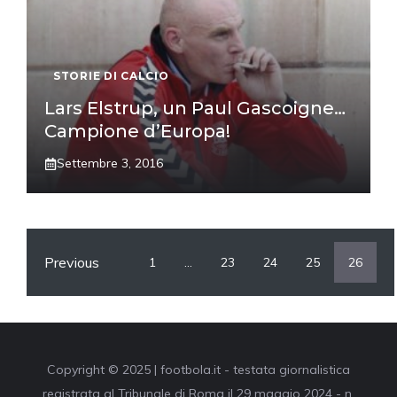
STORIE DI CALCIO
Lars Elstrup, un Paul Gascoigne…
Campione d’Europa!
Settembre 3, 2016
Previous
1
…
23
24
25
26
Copyright © 2025 | footbola.it - testata giornalistica
registrata al Tribunale di Roma il 29 maggio 2024 - n.