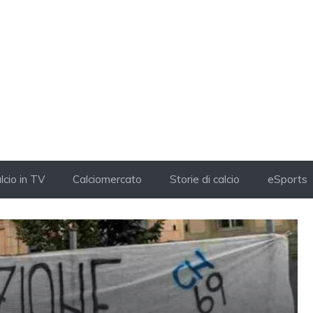
lcio in TV
Calciomercato
Storie di calcio
eSports