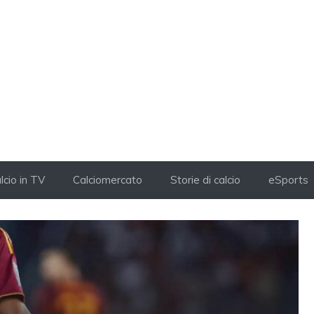
lcio in TV
Calciomercato
Storie di calcio
eSports