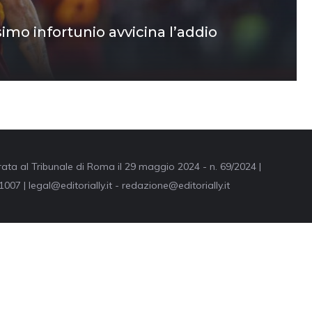
simo infortunio avvicina l’addio
trata al Tribunale di Roma il 29 maggio 2024 - n. 69/2024 |
007 | legal@editorially.it - redazione@editorially.it