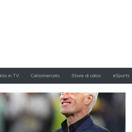
lcio in TV
Calciomercato
Storie di calcio
eSports