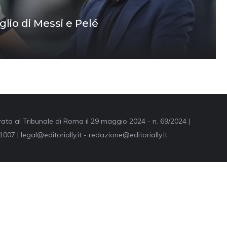
glio di Messi e Pelé
trata al Tribunale di Roma il 29 maggio 2024 - n. 69/2024 |
007 | legal@editorially.it - redazione@editorially.it