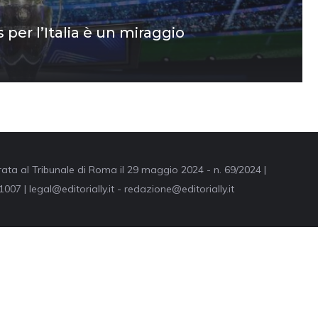
per l’Italia è un miraggio
trata al Tribunale di Roma il 29 maggio 2024 - n. 69/2024 |
007 | legal@editorially.it - redazione@editorially.it