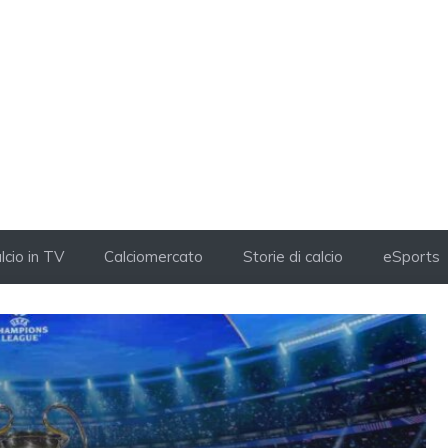
lcio in TV
Calciomercato
Storie di calcio
eSports