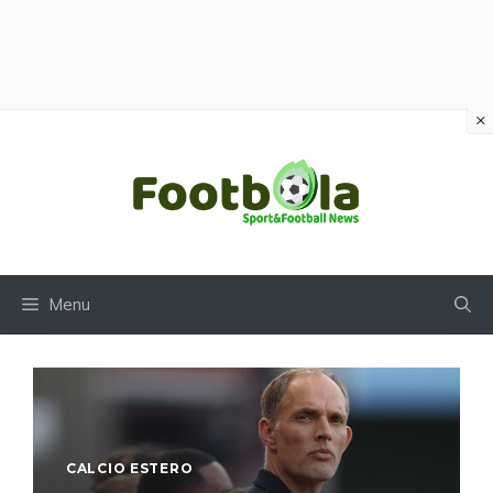
×
Vai
al
contenuto
Menu
CALCIO ESTERO