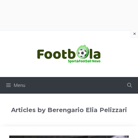
×
Vai
al
contenuto
Menu
Articles by Berengario Elia Pelizzari