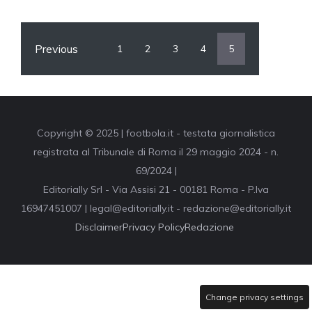
Previous
1
2
3
4
5
Copyright © 2025 | footbola.it - testata giornalistica
registrata al Tribunale di Roma il 29 maggio 2024 - n.
69/2024 |
Editorially Srl - Via Assisi 21 - 00181 Roma - P.Iva
16947451007 | legal@editorially.it - redazione@editorially.it
Disclaimer
Privacy Policy
Redazione
Change privacy settings