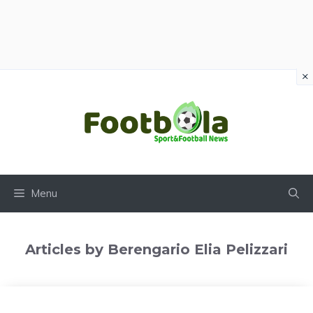
×
Vai
al
contenuto
Menu
Articles by Berengario Elia Pelizzari