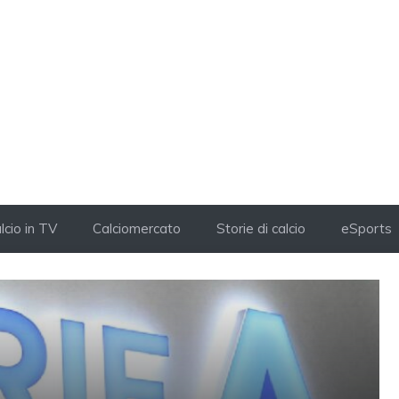
lcio in TV
Calciomercato
Storie di calcio
eSports