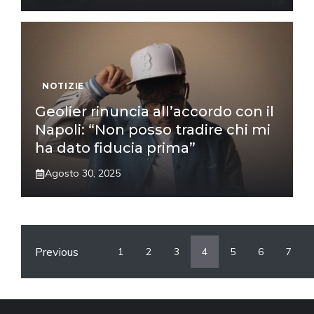
NOTIZIE
Geolier rinuncia all’accordo con il
Napoli: “Non posso tradire chi mi
ha dato fiducia prima”
Agosto 30, 2025
Previous
1
2
3
4
5
6
7