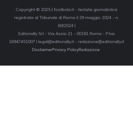
Copyright © 2025 | footbola.it - testata giornalistica
registrata al Tribunale di Roma il 29 maggio 2024 - n.
69/2024 |
Editorially Srl - Via Assisi 21 - 00181 Roma - P.Iva
16947451007 | legal@editorially.it - redazione@editorially.it
Disclaimer
Privacy Policy
Redazione