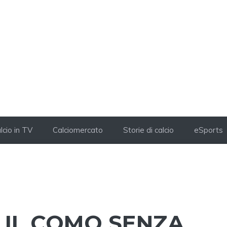
lcio in TV
Calciomercato
Storie di calcio
eSports
A IL COMO SENZA