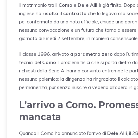
Il matrimonio tra il
Como
e
Dele Alli
è già finito. Dopo
inglese ha
risolto il contratto
che lo legava alla socie
poi confermata da una nota ufficiale, chiude una parent
nessuna convocazione e un futuro che torna a essere u
giornata di lunedì 2 settembre, in maniera consensuale,
Il classe 1996, arrivato a
parametro zero
dopo l’ultim
tecnici del
Como
. I problemi fisici che si porta dietro 
richiesti dalla Serie A, hanno convinto entrambe le part
nessuna polemica: la dirigenza ha ringraziato il calciato
permanenza, pur senza riuscire a vederlo all’opera in gar
L’arrivo a Como. Promess
mancata
Quando il Como ha annunciato l’arrivo di
Dele Alli
, il 