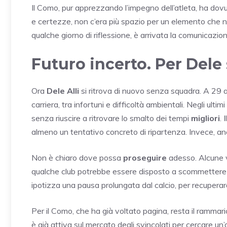
Il Como, pur apprezzando l’impegno dell’atleta, ha dovut
e certezze, non c’era più spazio per un elemento che non
qualche giorno di riflessione, è arrivata la comunicazion
Futuro incerto. Per Dele s
Ora
Dele Alli
si ritrova di nuovo senza squadra. A 29 an
carriera, tra infortuni e difficoltà ambientali. Negli u
senza riuscire a ritrovare lo smalto dei tempi
migliori
.
almeno un tentativo concreto di ripartenza. Invece, anc
Non è chiaro dove possa
proseguire
adesso. Alcune vo
qualche club potrebbe essere disposto a scommettere su d
ipotizza una pausa prolungata dal calcio, per recuper
Per il Como, che ha già voltato pagina, resta il rammar
è già attiva sul mercato degli svincolati per cercare un