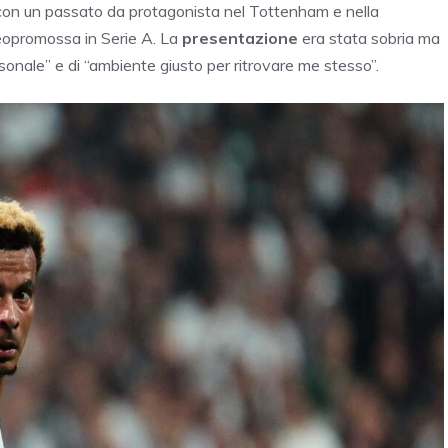
, con un passato da protagonista nel Tottenham e nella
 neopromossa in Serie A. La
presentazione
era stata sobria ma
rsonale” e di “ambiente giusto per ritrovare me stesso”.