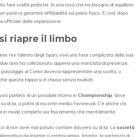
o fare scelte pratiche. In una rosa che ha bisogno di equilibrio
 poteva garantire affidabilità sul piano fisico. E così, dopo
e ufficiale della separazione.
i riapre il limbo
ni, l’ex talento degli Spurs vive una fase complicata della sua
ltimi due anni ha collezionato appena una manciata di presenze,
 Il passaggio al Como doveva rappresentare una svolta, o
he questa tappa si è chiusa senza risultati.
ci parlano di un possibile ritorno in
Championship
, dove
i lui, a patto di riscontri medici favorevoli. C’è anche chi
are in modo completo sia fisicamente che mentalmente.
ico di non aver mai potuto contare davvero su di lui. La
società
’alternativa da inserire a centrocampo. Intanto, la partenza di