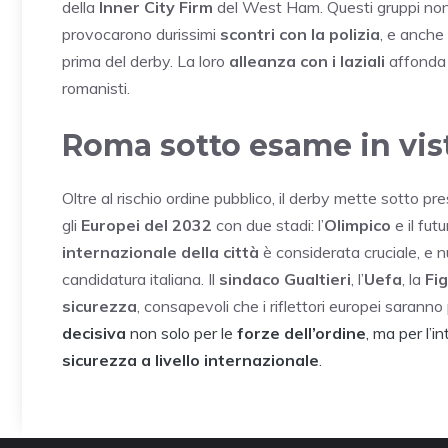
della
Inner City Firm
del West Ham. Questi gruppi non s
provocarono durissimi
scontri con la polizia
, e anche
prima del derby. La loro
alleanza con i laziali
affonda le
romanisti.
Roma sotto esame in vis
Oltre al rischio ordine pubblico, il derby mette sotto pr
gli
Europei del 2032
con due stadi: l’
Olimpico
e il fut
internazionale della città
è considerata cruciale, e 
candidatura italiana. Il
sindaco Gualtieri
, l’
Uefa
, la
Fi
sicurezza
, consapevoli che i riflettori europei saranno 
decisiva
non solo per le
forze dell’ordine
, ma per l’i
sicurezza a livello internazionale
.