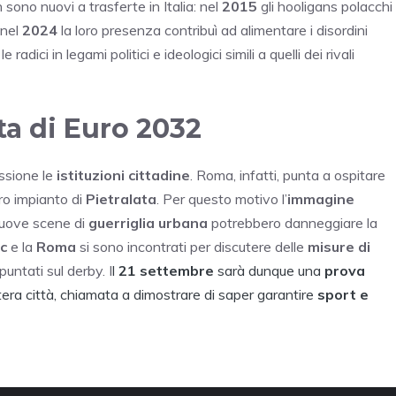
ono nuovi a trasferte in Italia: nel
2015
gli hooligans polacchi
 nel
2024
la loro presenza contribuì ad alimentare i disordini
 radici in legami politici e ideologici simili a quelli dei rivali
ta di Euro 2032
essione le
istituzioni cittadine
. Roma, infatti, punta a ospitare
uro impianto di
Pietralata
. Per questo motivo l’
immagine
nuove scene di
guerriglia urbana
potrebbero danneggiare la
gc
e la
Roma
si sono incontrati per discutere delle
misure di
puntati sul derby. I
l
21 settembre
sarà dunque una
prova
ntera città, chiamata a dimostrare di saper garantire
sport e