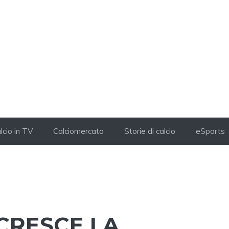
lcio in TV
Calciomercato
Storie di calcio
eSports
CRESCE LA