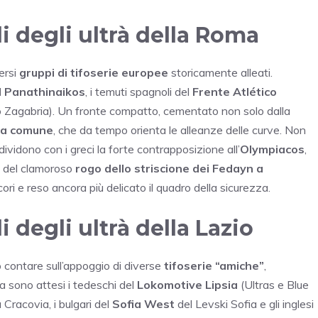
i degli ultrà della Roma
ersi
gruppi di tifoserie europee
storicamente alleati.
l Panathinaikos
, i temuti spagnoli del
Frente Atlético
Zagabria). Un fronte compatto, cementato non solo dalla
ica comune
, che da tempo orienta le alleanze delle curve. Non
ndividono con i greci la forte contrapposizione all’
Olympiacos
,
3 del clamoroso
rogo dello striscione dei Fedayn a
i e reso ancora più delicato il quadro della sicurezza.
i degli ultrà della Lazio
 contare sull’appoggio di diverse
tifoserie “amiche”
,
a sono attesi i tedeschi del
Lokomotive Lipsia
(Ultras e Blue
 Cracovia, i bulgari del
Sofia West
del Levski Sofia e gli inglesi