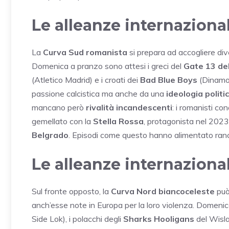
Le alleanze internazional
La
Curva Sud romanista
si prepara ad accogliere div
Domenica a pranzo sono attesi i greci del
Gate 13 de
(Atletico Madrid) e i croati dei
Bad Blue Boys
(Dinamo 
passione calcistica ma anche da una
ideologia polit
mancano però
rivalità incandescenti
: i romanisti co
gemellato con la
Stella Rossa
, protagonista nel 202
Belgrado
. Episodi come questo hanno alimentato rancor
Le alleanze internazional
Sul fronte opposto, la
Curva Nord biancoceleste
può
anch’esse note in Europa per la loro violenza. Domenic
Side Lok), i polacchi degli
Sharks Hooligans
del Wisla