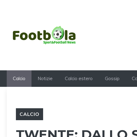
Vai
al
contenuto
Calcio
Notizie
Calcio estero
Gossip
Ca
CALCIO
TWENTE: DALLO 