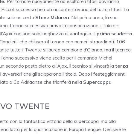
le.
Per tornare nuovamente ad esultare i tifosi dovranno
. Piccoli successi che non accontentavano del tutto i tifosi. La
nte sale un certo
Steve Mclaren
. Nel primo anno, la sua
imo. L’anno successivo arriva la consacrazione: i
Tukkers
’Ajax con una sola lunghezza di vantaggio. Il
primo scudetto
i “lancieri” che chiusero il torneo con numeri straordinati: 106
nte tutto il Twente si laurea campione d’Olanda, ma il tecnico
er l’anno successivo viene scelto per il comando Michel
n secondo posto dietro all’Ajax. Il tecnico si vincerà la
terza
 avversari che gli scipparono il titolo. Dopo i festeggiamenti,
data a Co Adriaanse che trionferà nella
Supercoppa
OVO TWENTE
erto con la fantastica vittoria della supercoppa, ma alla
piena lotta per la qualificazione in Europa League. Decisive le