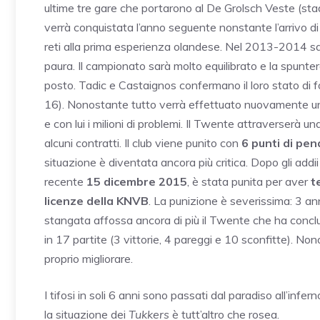
ultime tre gare che portarono al De Grolsch Veste (stad
verrà conquistata l’anno seguente nonstante l’arrivo 
reti alla prima esperienza olandese. Nel 2013-2014 sal
paura. Il campionato sarà molto equilibrato e la spunte
posto. Tadic e Castaignos confermano il loro stato di
16). Nonostante tutto verrà effettuato nuovamente un
e con lui i milioni di problemi. Il Twente attraverserà un
alcuni contratti. Il club viene punito con
6 punti di pen
situazione è diventata ancora più critica. Dopo gli addii
recente
15 dicembre 2015
, è stata punita per aver
te
licenze della KNVB
. La punizione è severissima: 3 an
stangata affossa ancora di più il Twente che ha conclu
in 17 partite (3 vittorie, 4 pareggi e 10 sconfitte). N
proprio migliorare.
I tifosi in soli 6 anni sono passati dal paradiso all’infer
la situazione dei
Tukkers
è tutt’altro che rosea.