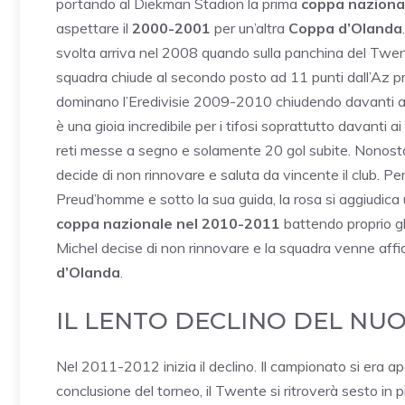
portando al Diekman Stadion la prima
coppa naziona
aspettare il
2000-2001
per un’altra
Coppa d’Olanda
svolta arriva nel 2008 quando sulla panchina del Twe
squadra chiude al secondo posto ad 11 punti dall’Az pr
dominano l’Eredivisie 2009-2010 chiudendo davanti all
è una gioia incredibile per i tifosi soprattutto davanti a
reti messe a segno e solamente 20 gol subite. Nonosta
decide di non rinnovare e saluta da vincente il club. P
Preud’homme e sotto la sua guida, la rosa si aggiudica u
coppa nazionale nel 2010-2011
battendo proprio gli
Michel decise di non rinnovare e la squadra venne affi
d’Olanda
.
IL LENTO DECLINO DEL NU
Nel 2011-2012 inizia il declino. Il campionato si era ap
conclusione del torneo, il Twente si ritroverà sesto in 