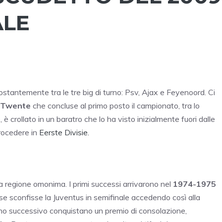
ALE
ostantemente tra le tre big di turno: Psv, Ajax e Feyenoord. Ci
Twente
che concluse al primo posto il campionato, tra lo
, è crollato in un baratro che lo ha visto inizialmente fuori dalle
trocedere in
Eerste Divisie.
a regione omonima. I primi successi arrivarono nel
1974-1975
 sconfisse la Juventus in semifinale accedendo così alla
nno successivo conquistano un premio di consolazione,