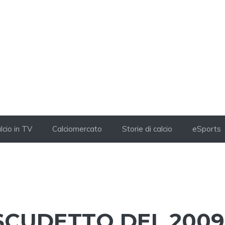
lcio in TV
Calciomercato
Storie di calcio
eSports
SCUDETTO DEL 2009