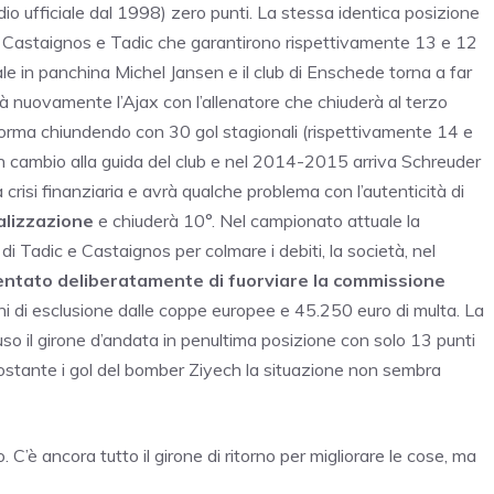
io ufficiale dal 1998) zero punti. La stessa identica posizione
di Castaignos e Tadic che garantirono rispettivamente 13 e 12
e in panchina Michel Jansen e il club di Enschede torna a far
rà nuovamente l’Ajax con l’allenatore che chiuderà al terzo
 forma chiundendo con 30 gol stagionali (rispettivamente 14 e
 cambio alla guida del club e nel 2014-2015 arriva Schreuder
a crisi finanziaria e avrà qualche problema con l’autenticità di
alizzazione
e chiuderà 10°. Nel campionato attuale la
 di Tadic e Castaignos per colmare i debiti, la società, nel
ntato deliberatamente di fuorviare la commissione
ni di esclusione dalle coppe europee e 45.250 euro di multa. La
so il girone d’andata in penultima posizione con solo 13 punti
onostante i gol del bomber Ziyech la situazione non sembra
no. C’è ancora tutto il girone di ritorno per migliorare le cose, ma