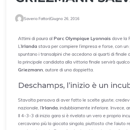
Saverio Fattori
Giugno 26, 2016
Attimi di paura al
Parc Olympique Lyonnais
dove la F
L’
Irlanda
stava per compiere l’impresa e forse, con un po
spuntano i transalpini che accedono ai quarti di finale
la principale candidata alla vittoria finale servirà qualco
Griezmann
, autore di una doppietta.
Deschamps, l’inizio è un incu
Stavolta pensava di aver fatto le scelte giuste; credev
nazionale, l’
Irlanda
, indubbiamente inferiore. Invece, 
Il 4-3-3 di inizio gara si è rivelato un vero e proprio in
cercavano più la giocata singola, piuttosto che l’aiuto 