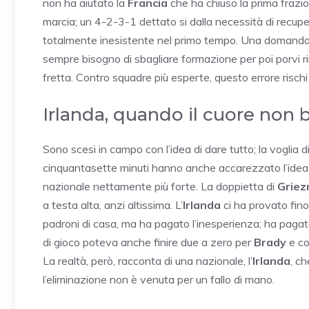
non ha aiutato la
Francia
che ha chiuso la prima frazion
marcia; un 4-2-3-1 dettato si dalla necessità di recuper
totalmente inesistente nel primo tempo. Una domanda
sempre bisogno di sbagliare formazione per poi porvi ri
fretta. Contro squadre più esperte, questo errore rischi
Irlanda, quando il cuore non 
Sono scesi in campo con l’idea di dare tutto; la voglia 
cinquantasette minuti hanno anche accarezzato l’idea di
nazionale nettamente più forte. La doppietta di
Grie
a testa alta, anzi altissima. L’
Irlanda
ci ha provato fino
padroni di casa, ma ha pagato l’inesperienza; ha pagato
di gioco poteva anche finire due a zero per
Brady
e co
La realtà, però, racconta di una nazionale, l’
Irlanda
, c
l’eliminazione non è venuta per un fallo di mano.