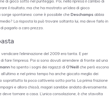
e di gioco sotto nel punteggio. Poi, nella ripresa il cambio di
are il risultato, ma che ha mostrato un’idea di gioco
 sorge spontanea: come è possibile che
Deschamps
abbia
medio? La risposta la può trovare soltanto lui, ma deve farlo in
 di pagarlo a caro prezzo.
basta
di vendicare l’eliminazione del 2009 era tanta. E per
 fare l’impresa. Poi si sono dovuti arrendere di fronte ad una
zmann
ha spento i sogni dei ragazzi di
O’Neill
che però escono
 all’ultimo e nel primo tempo ha anche giocato meglio dei
 soprattutto la poca cattiveria sotto porta. La prima frazione
mpagni e allora chissà, magari sarebbe andata diversamente.
he deve tornare a casa. L’unica consolazione, è che stavolta