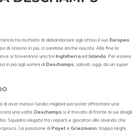
rancia ha rischiato di abbandonare agli ottavi il suo
Europeo
.
 di cinismo in più, ci sarebbe anche riuscita. Alla fine la
 dove si troveranno una tra
Inghilterra
ed
Islanda
. Per essere
sa in più agli uomini di
Deschamps
, salvati, oggi, da un super
bo
a di aver messo l’undici migliore per poter affrontare una
ancora una volta,
Deschamps
si è trovato di fronte ai sui sbagli.
cubo. Squadra slegata tra i reparti e giocatori allo sbando che
reciproco. La posizione di
Payet
e
Griezmann
, troppo larghi,