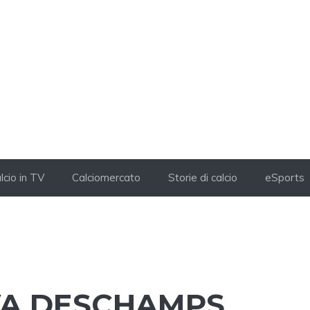
lcio in TV
Calciomercato
Storie di calcio
eSports
VA DESCHAMPS