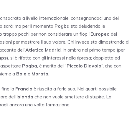
consacrato a livello internazionale, consegnandoci uno dei
e lo sarà; ma per il momento
Pogba
sta deludendo le
 troppo pochi per non considerare un flop l’
Europeo
del
sioni per mostrare il suo valore. Chi invece sta dimostrando di
taccante dell’
Atletico Madrid
, in ombra nel primo tempo (per
mps
), si è rifatto con gli interessi nella ripresa; doppietta ed
 aspettare
Pogba
, è merito del “
Piccolo Diavolo
“, che con
insieme a
Bale
e
Morata
.
 fine la
Francia
è riuscita a farlo suo. Nei quarti possibile
ore dell’
Islanda
che non vuole smettere di stupire. La
agli ancora una volta formazione.