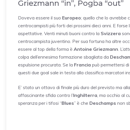
Griezmann “in”, Pogba “out”
Doveva essere il suo
Europeo
; quello che lo avrebbe 
centrocampisti più forti dei prossimi dieci anni. E fors
aspettative. Venti minuti buoni contro la
Svizzera
sono
centrocampista juventino. Per sua fortuna ha altre occa
essere al top della forma è
Antoine Griezmann
. L’at
colpa dell’ennesima formazione sbagliata da
Descha
espulsione procurata. Se la
Francia
può permettersi di
questi due goal sale in testa alla classifica marcatori 
E’ stato un ottavo di finale più duro del previsto ma alla
affascinante sfida contro l’
Inghilterra
, ma occhio al cu
speranza per i tifosi “
Blues
” è che
Deschamps
non sb