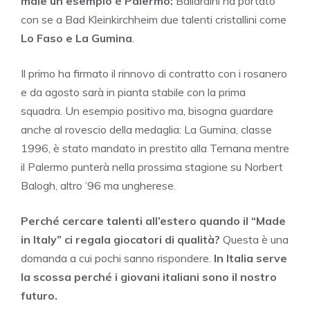
male un esempio è Palermo:
Ballardini ha portato
con se a Bad Kleinkirchheim due talenti cristallini come
Lo Faso e La Gumina
.
Il primo ha firmato il rinnovo di contratto con i rosanero
e da agosto sarà in pianta stabile con la prima
squadra. Un esempio positivo ma, bisogna guardare
anche al rovescio della medaglia: La Gumina, classe
1996, è stato mandato in prestito alla Ternana mentre
il Palermo punterà nella prossima stagione su Norbert
Balogh, altro ’96 ma ungherese.
Perché cercare talenti all’estero quando il “Made
in Italy” ci regala giocatori di qualità?
Questa è una
domanda a cui pochi sanno rispondere.
In Italia serve
la scossa perché i giovani italiani sono il nostro
futuro.