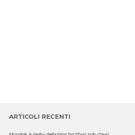
ARTICOLI RECENTI
Mondiali, è derby della birra fra tifosi: pub chiusi