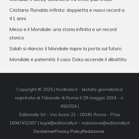
Cristiano Ronaldo infinito: doppietta e nuovi record a
41 anni
Messi e il Mondiale: una storia infinita e un record
storico
Salah si rilancia: il Mondiale riapre la porta sul futuro
Mondiale e paternità: il caso Doku accende il dibattito
Copyright © 2025 | footbola.it - testata giornalistica
registrata al Tribunale di Roma il 29 maggio 2024 - n.
69/2024 |
Editorially Srl - Via Assisi 21 - 00181 Roma - P.Iva
16947451007 | legal@editorially.it - redazione@editorially.it
Disclaimer
Privacy Policy
Redazione