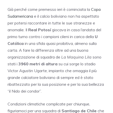
Già perché come premesso ieri è cominciata la
Copa
Sudamericana
e il calcio boliviano non ha aspettato
per potersi raccontare in tutte le sue stranezze e
anomalie. Il
Real Potosí
giocava in casa l’andata del
primo turno contro i campioni cileni in carica della
U
Católica
in una sfida quasi proibitiva, almeno sulla
carta. A fare la differenza oltre ad una buona
organizzazione di squadra de
La Maquina Lila
sono
stati i
3960 metri di altura
su cui sorge lo stadio
Victor Agustin Ugarte, impianto che omaggia il più
grande calciatore boliviano di sempre ed è stato
ribattezzato per la sua posizione e per la sua bellezza
“il Nido dei condor”.
Condizioni climatiche complicate per chiunque,
figuriamoci per una squadra di
Santiago de Chile
che