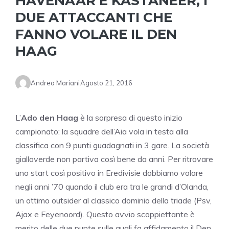
HAVENAAR E KASTANEER, I
DUE ATTACCANTI CHE
FANNO VOLARE IL DEN
HAAG
Andrea Mariani
Agosto 21, 2016
L’
Ado den Haag
è la sorpresa di questo inizio
campionato: la squadre dell’Aia vola in testa alla
classifica con 9 punti guadagnati in 3 gare. La società
gialloverde non partiva così bene da anni. Per ritrovare
uno start così positivo in Eredivisie dobbiamo volare
negli anni ’70 quando il club era tra le grandi d’Olanda,
un ottimo outsider al classico dominio della triade (Psv,
Ajax e Feyenoord). Questo avvio scoppiettante è
merito delle due punte sulle quali fa affidamento il Den