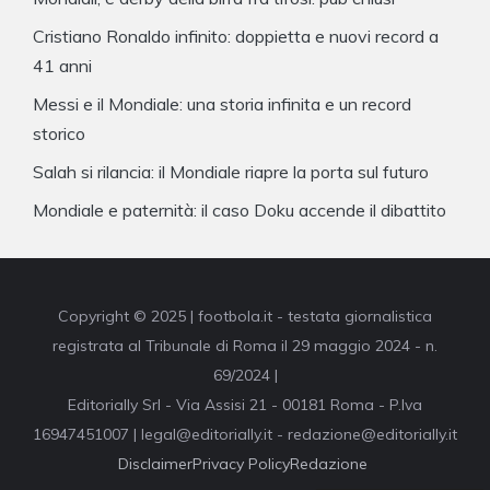
Cristiano Ronaldo infinito: doppietta e nuovi record a
41 anni
Messi e il Mondiale: una storia infinita e un record
storico
Salah si rilancia: il Mondiale riapre la porta sul futuro
Mondiale e paternità: il caso Doku accende il dibattito
Copyright © 2025 | footbola.it - testata giornalistica
registrata al Tribunale di Roma il 29 maggio 2024 - n.
69/2024 |
Editorially Srl - Via Assisi 21 - 00181 Roma - P.Iva
16947451007 | legal@editorially.it - redazione@editorially.it
Disclaimer
Privacy Policy
Redazione