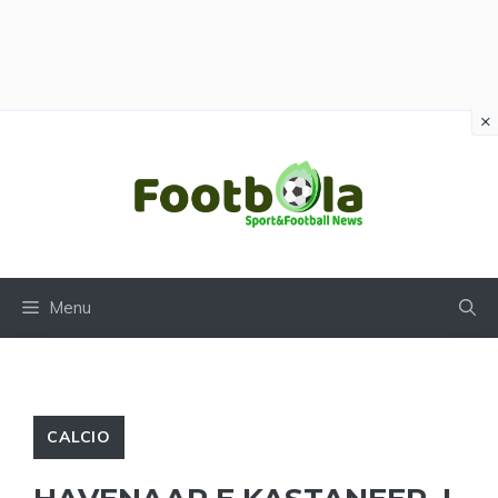
×
Vai
al
contenuto
Menu
CALCIO