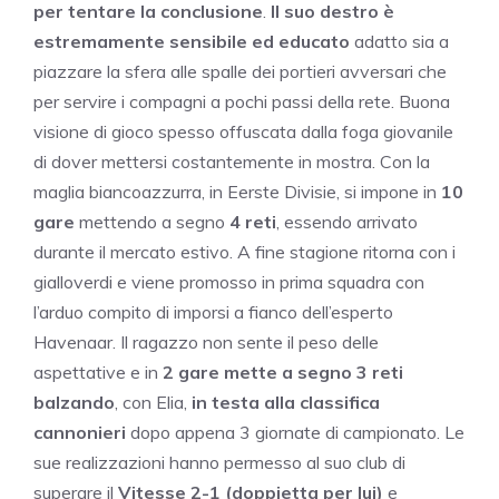
per tentare la conclusione
.
Il suo destro è
estremamente sensibile ed educato
adatto sia a
piazzare la sfera alle spalle dei portieri avversari che
per servire i compagni a pochi passi della rete. Buona
visione di gioco spesso offuscata dalla foga giovanile
di dover mettersi costantemente in mostra. Con la
maglia biancoazzurra, in Eerste Divisie, si impone in
10
gare
mettendo a segno
4 reti
, essendo arrivato
durante il mercato estivo. A fine stagione ritorna con i
gialloverdi e viene promosso in prima squadra con
l’arduo compito di imporsi a fianco dell’esperto
Havenaar. Il ragazzo non sente il peso delle
aspettative e in
2 gare mette a segno 3 reti
balzando
, con Elia,
in testa alla classifica
cannonieri
dopo appena 3 giornate di campionato. Le
sue realizzazioni hanno permesso al suo club di
superare il
Vitesse 2-1 (doppietta per lui)
e