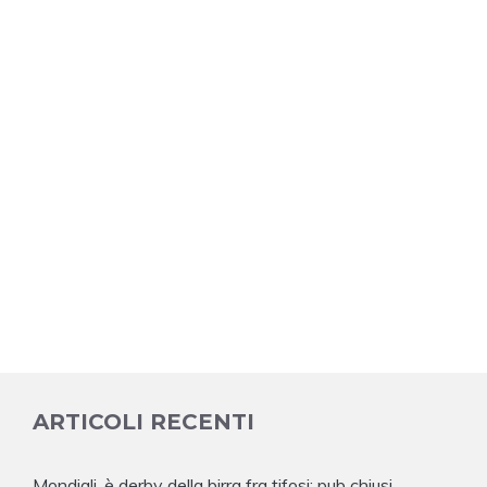
ARTICOLI RECENTI
Mondiali, è derby della birra fra tifosi: pub chiusi