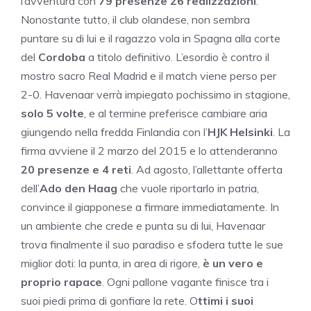
l’avventura con
79 presenze 26 realizzazioni
.
Nonostante tutto, il club olandese, non sembra
puntare su di lui e il ragazzo vola in Spagna alla corte
del
Cordoba
a titolo definitivo. L’esordio è contro il
mostro sacro Real Madrid e il match viene perso per
2-0. Havenaar verrà impiegato pochissimo in stagione,
solo 5 volte
, e al termine preferisce cambiare aria
giungendo nella fredda Finlandia con l’
HJK Helsinki
. La
firma avviene il 2 marzo del 2015 e lo attenderanno
20 presenze e 4 reti
. Ad agosto, l’allettante offerta
dell’
Ado den Haag
che vuole riportarlo in patria,
convince il giapponese a firmare immediatamente. In
un ambiente che crede e punta su di lui, Havenaar
trova finalmente il suo paradiso e sfodera tutte le sue
miglior doti: la punta, in area di rigore,
è un vero e
proprio rapace
. Ogni pallone vagante finisce tra i
suoi piedi prima di gonfiare la rete. O
ttimi i suoi