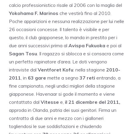
calcio professionistico risale al 2006 con la maglia del
Yokohama F. Marinos
che vestirà fino al 2010.
Poche apparizioni e nessuna realizzazione per lui nelle
26 occasioni concesse. Il talento è visibile e per
questo, il club giapponese, lo manda in prestito per i
due anni successivi prima al
Avispa Fukuoka
e poi al
Sagan Tosu
. Il ragazzo si sblocca e si consacra come
un perfetto rapinatore d’area. Le doti vengono
intraviste dal
Ventforet Kofu
: nella stagione
2010-
2011
, in
63 gare
mette a segno
37 reti
entrando, a
fine campionato, negli undici migliori della stagione
giapponese. Havenaar si gode il momento e viene
contattato dal
Vitesse
e,
il 21 dicembre del 2011,
approda in Olanda, patria dei suoi genitori. Firma un
contratto di due anni e mezzo con i gialloneri
togliendosi le sue soddisfazioni e chiudendo