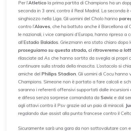
Per l’
Atletico
la prima partita di Champions ha un doppio
seconda in 3 anni, contro il Real Madrid. La seconda è
singhiozzo nella Liga. Gli uomini del
Cholo
hanno
pareg
contro l’
Alaves
, che ha battuto anche il Barcellona al
le nazionali, i vice campioni d’Europa, hanno ripreso a 
all’
Estadio Balaidos
. Griezmann era stato chiaro dopo le
proseguiamo su questa strada, ci ritroveremo a lot
rilasciate ad
As
che hanno sortito da sveglia ai propri c
continuare sulla strada della rinascita. L’ostacolo si ch
amiche del
Philips Stadion
. Gli uomini di Cocu hanno 
Champions. Simeone non è portato a fare calcoli e schi
saranno i referenti offensivi supportati dalle incursioni 
e difesa senza sorprese comandata da
Savic
e dal s
agli ottavi contro il Psv grazie ad un paio di miracoli.
Ju
regalando due assist alla punta francese contro il Celt
Sicuramente sarà una gara da non sottovalutare con em