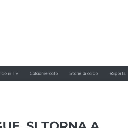
lcio in TV
Calciomercato
Storie di calcio
eSports
UE, SI TORNA A