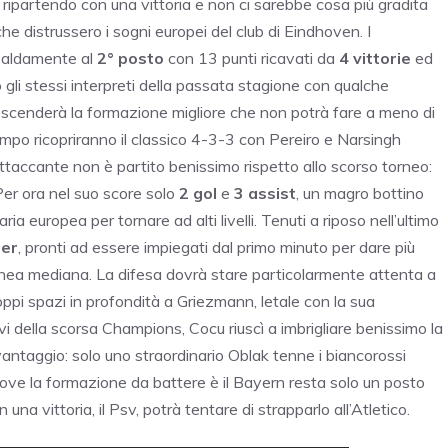
si ripartendo con una vittoria e non ci sarebbe cosa più gradita
he distrussero i sogni europei del club di Eindhoven. I
 saldamente al
2° posto
con 13 punti ricavati da
4 vittorie
ed
 gli stessi interpreti della passata stagione con qualche
po scenderà la formazione migliore che non potrà fare a meno di
 campo ricopriranno il classico 4-3-3 con Pereiro e Narsingh
’attaccante non è partito benissimo rispetto allo scorso torneo:
Per ora nel suo score solo
2 gol
e
3 assist
, un magro bottino
ria europea per tornare ad alti livelli. Tenuti a riposo nell’ultimo
er
, pronti ad essere impiegati dal primo minuto per dare più
linea mediana. La difesa dovrà stare particolarmente attenta a
oppi spazi in profondità a Griezmann, letale con la sua
vi della scorsa Champions, Cocu riuscì a imbrigliare benissimo la
vantaggio: solo uno straordinario Oblak tenne i biancorossi
dove la formazione da battere è il Bayern resta solo un posto
a vittoria, il Psv, potrà tentare di strapparlo all’Atletico.