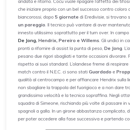
andata e ritorno. Cocu vuole ripagare l’affetto dei tifo
che iniziare proprio con un bel successo contro coloro c
biancorossi, dopo
5 giornate
di Eredivisie, si trovano
un pareggio
. Il tecnico può vantare di aver mantenuto
innesto utilissimo soprattutto per il turn over. In cam
De Jong
, Hendrix, Pereiro e Willems
. Gli undici in
pronti a rifornire di assist la punta di peso,
De Jong
. L
pesano due rigori sbagliati e tante occasioni divorare. 
rispetto ai suoi standard. L’olandese freme di respirare a
match contro il N.E.C. ci sono stati
Guardado
e
Propp
qualità al centrocampo e per affiancare Hendrix sulla 
non sbagliare la trappola del fuorigioco e a non dare tr
grandissima velocità e la tecnica sopraffina. Negli otta
squadra di Simeone, rischiando più volte di passare in 
spagnoli a galla. In un girone abbastanza complicato, 
per poter accedere alla fase successiva e partendo con un