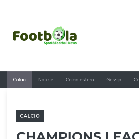
Vai
al
contenuto
Calcio
Notizie
Calcio estero
Gossip
Ca
CALCIO
CHAMPIONS LEAG