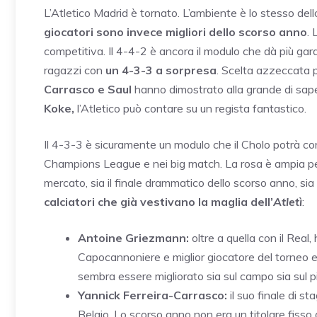
L’Atletico Madrid è tornato. L’ambiente è lo stesso dell
giocatori sono invece migliori dello scorso anno
. 
competitiva. Il 4-4-2 è ancora il modulo che dà più garan
ragazzi con
un 4-3-3 a sorpresa
. Scelta azzeccata
Carrasco e Saul
hanno dimostrato alla grande di saper
Koke,
l’Atletico può contare su un regista fantastico.
Il 4-3-3 è sicuramente un modulo che il Cholo potrà con
Champions League e nei big match. La rosa è ampia per s
mercato, sia il finale drammatico dello scorso anno, sia
calciatori che già vestivano la maglia dell’
Atletì
:
Antoine Griezmann:
oltre a quella con il Real
Capocannoniere e miglior giocatore del torneo e
sembra essere migliorato sia sul campo sia sul p
Yannick Ferreira-Carrasco:
il suo finale di s
Belgio. Lo scorso anno non era un titolare fiss