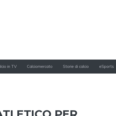
lcio in TV
Calciomercato
Storie di calcio
eSports
ATLETICO PER