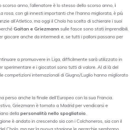
o scorso anno, l’allenatore è lo stesso dello scorso anno,
i
La rosa, con gli innesti importanti che l’hanno migliorata, è più
zie all’Atletico, ma oggi il Cholo ha scelto di schierare i suoi
 perché
Gaitan e Griezmann
sulle fasce sono stati imprendibili.
 giocare anche da intermedi e, se tutti i palloni passano per
tinuare a promuovere in Liga, difficilmente sarà utilizzato in
perimentare e i giocatori sono tutti di valore. Al di là del
 le competizioni internazionali di Giugno/Luglio hanno migliorato
, ha perso anche la finale dell’Europeo con la sua Francia.
stivo, Griezmann è tornato a Madrid per vendicarsi e
iano della
personalità nello spogliatoio
.
tagione è andato in crescendo sia con i Colchoneros, sia con il
o del Cholo, ma per la nuova stagione le gerarchie sembrano