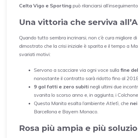
Celta Vigo e Sporting
può rilanciarsi all’inseguimento
Una vittoria
che serviva all’A
Quando tutto sembra incrinarsi, non c’è cura migliore d
dimostrato che la crisi iniziale è sparita e il tempo a 
svariati motivi:
Servono a scacciare via ogni voce sulla
fine de
nonostante il contratto sarà ridotto fino al 2018
9 gol fatti e zero subiti
negli ultimi due incontr
svanita lo scorso anno e, in aggiunta, i Colchoner
Questa Manita esalta l’ambiente
Atletì
, che
nei
Barcellona e Bayern Monaco.
Rosa più ampia e più soluzion