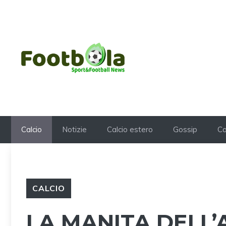
Vai
al
contenuto
Calcio
Notizie
Calcio estero
Gossip
Ca
CALCIO
LA MANITA DELL’