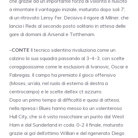
che grazie ad un importante forza di volontà è riuscito
a rimontare il vantaggio iniziale, maturato dopo soli 7’,
di un ritrovato Leroy Fer. Decisivo il rigore di Milner, che
lancia i Reds al secondo posto solitario in attesa delle
gare di domani di Arsenal e Totthenam.
–
CONTE
Il tecnico salentino rivoluziona come un
calzino la sua squadra passando al 3-4-3, con scelte
coraggiosissime come le esclusioni di Ivanovic, Oscar e
Fabregas. Il campo ha premiato il gioco offensivo
(Moses, un’ala, nel ruolo di esterno di destra a
centrocampo) e le scelte dell’ex ct azzurro.
Dopo un primo tempo di difficoltà e quasi di attesa,
nella ripresa i Blues hanno messo ko un volenteroso
Hull City, che si è visto rosicchiare un punto dal West
Ham e dal Sunderland in coda. 0-2 il finale, maturato
grazie ai gol dell’ottimo Willian e del rigenerato Diego