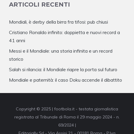
ARTICOLI RECENTI
Mondiali, è derby della birra fra tifosi: pub chiusi
Cristiano Ronaldo infinito: doppietta e nuovi record a
41 anni
Messi e il Mondiale: una storia infinita e un record
storico
Salah si rilancia: il Mondiale riapre la porta sul futuro
Mondiale e paternità: il caso Doku accende il dibattito
Copyright © 2025 | footbola.it - testata giornalistica
registrata al Tribunale di Roma il 29 maggio 2024 - n.
69/2024 |
Editorially Srl - Via Assisi 21 - 00181 Roma - P.Iva