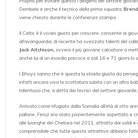
Proprio per evitare questo i dirigenti del settore giov
Dembele e anche il tecnico della prima squadra,
Brend
viene chiesto durante le conferenze stampa.
Il Celtic è il vivaio giusto per crescere, consente ai gi
all’avanguardia, di recente ha svezzato talenti del cali
Jack
Aitchison,
ovvero il più giovane calciatore a met
anche lui di un esordio precoce a soli 16 e 71 giorni lo
I
Bhoys
sanno che è questa la strada giusta da perseg
infatti ancora viva la scottatura subita con un altro b
talentuosi che, a detta dei tecnici del settore giovanil
Arrivato come rifugiato dalla Somalia all’età di otto ann
pallone, Feruz era stato pazientemente aspettato e cre
alle lusinghe del Chelsea nel 2011, attratto dai soldi e 
comprensibile che tutte queste attrattive abbiano fatt