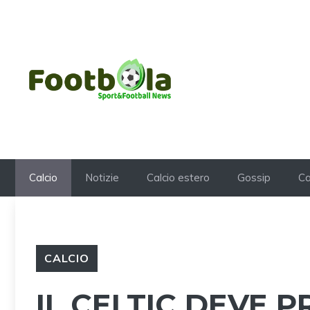
Vai
al
contenuto
Calcio
Notizie
Calcio estero
Gossip
Ca
CALCIO
IL CELTIC DEVE 