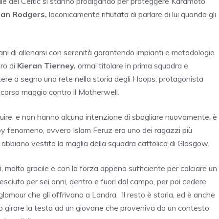
anile del Celtic si stanno prodigando per proteggere Karamoto
an Rodgers,
laconicamente rifiutata di parlare di lui quando gli
ovani di allenarsi con serenità garantendo impianti e metodologie
bro di
Kieran Tierney,
ormai titolare in prima squadra e
tere a segno una rete nella storia degli Hoops, protagonista
 scorso maggio contro il Motherwell.
uire, e non hanno alcuna intenzione di sbagliare nuovamente, è
aby fenomeno, ovvero Islam Feruz era uno dei ragazzi più
e, abbiano vestito la maglia della squadra cattolica di Glasgow.
i, molto gracile e con la forza appena sufficiente per calciare un
sciuto per sei anni, dentro e fuori dal campo, per poi cedere
glamour che gli offrivano a Londra. Il resto è storia, ed è anche
o girare la testa ad un giovane che proveniva da un contesto