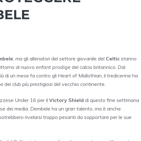
BELE
mbele
, ma gli allenatori del settore giovanile del
Celtic
stanno
 attorno al nuovo
enfant prodige
del calcio britannico. Dal
ù di un mese fa contro gli Heart of Midlothian, il tredicenne ha
 dei club più prestigiosi del vecchio continente.
zzese Under 16 per il
Victory Shield
di questo fine settimana
esse dei media. Dembele ha un gran talento, ma è anche
potrebbero rivelarsi troppo pesanti da sopportare per le sue