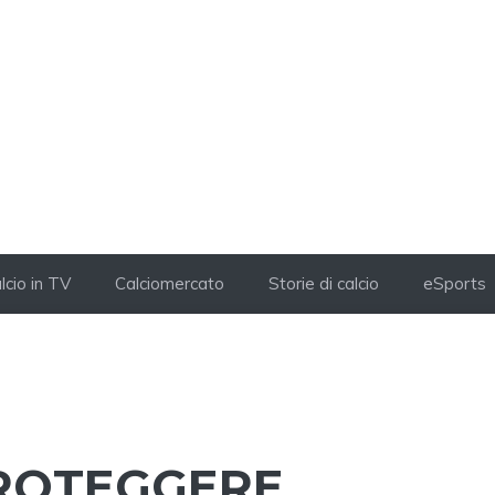
lcio in TV
Calciomercato
Storie di calcio
eSports
PROTEGGERE