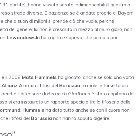
 131 partite), hanno vissuto serate indimenticabili (il quattro a
preso strade diverse. E pazienza se è andato proprio al Bayern
ale che a suon di milioni si prende ciò che vuole, perché
lta del genere; lui non è cresciuto in mezzo al muro giallo, non
 con
Lewandowski
ha capito e sapeva, che prima o poi
6 e il 2008
Mats Hummels
ha giocato, anche se solo una volta,
’
Allianz Arena
ai tifosi del
Borussia
fa male; e forse fa più
i perché il difensore di
Bergisch Gladbach
è stato capitano del
so si era instaurato un rapporto speciale tra la tifoseria delle
ortmund
,
Hummels
ha dato tutto anche se con il cuore non
che i tifosi del
Borussia
non hanno saputo digerire.
ioso”