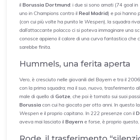
il
Borussia Dortmund
: i due si sono amati (74 goal in
uno in Champions contro il
Real Madrid
) e poi hanno 
(con cui più volte ha punito le
Wespen
), la squadra riv
dall’attaccante polacco ci si poteva immaginare una sce
conosce appieno il calore di una curva fantastica che
sarebbe finita.
Hummels, una ferita aperta
Vero, è cresciuto nelle giovanili del Bayern e tra il 200
con la prima squadra;
ma il suo, nuovo, trasferimento all
male di quello di
Gotze
, che poi è tornato sui suoi pass
Borussia
con cui ha giocato per otto anni. In questo las
Wespen
e il proprio capitano. In 222 presenze con il
D
aveva mai lasciato il
Bayern
e forse, è proprio questo, 
Rode, il trasferimento “silenz