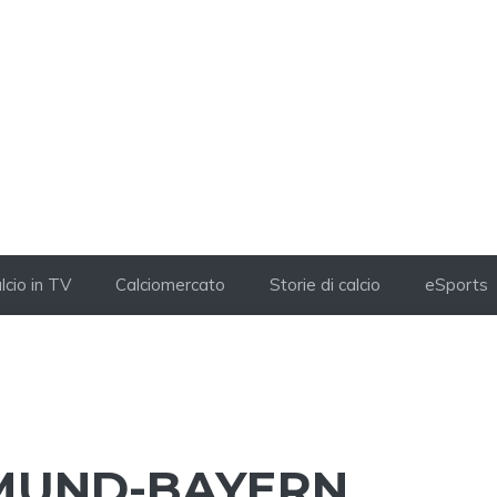
lcio in TV
Calciomercato
Storie di calcio
eSports
MUND-BAYERN