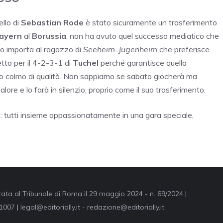
llo di
Sebastian Rode
è stato sicuramente un trasferimento
ayern
al
Borussia
, non ha avuto quel successo mediatico che
o importa al ragazzo di
Seeheim-Jugenheim
che preferisce
tto per il 4-2-3-1 di
Tuchel
perché garantisce quella
o colmo di qualità. Non sappiamo se sabato giocherà ma
re e lo farà in silenzio, proprio come il suo trasferimento.
e
: tutti insieme appassionatamente in una gara speciale,
trata al Tribunale di Roma il 29 maggio 2024 - n. 69/2024 |
007 | legal@editorially.it - redazione@editorially.it