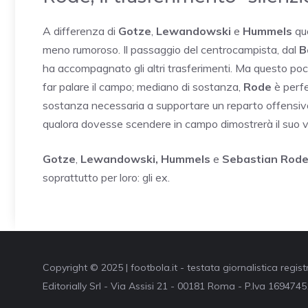
A differenza di
Gotze
,
Lewandowski
e
Hummels
que
meno rumoroso. Il passaggio del centrocampista, dal
B
ha accompagnato gli altri trasferimenti. Ma questo poc
far palare il campo; mediano di sostanza,
Rode
è perfe
sostanza necessaria a supportare un reparto offensiv
qualora dovesse scendere in campo dimostrerà il suo valo
Gotze
,
Lewandowski,
Hummels
e
Sebastian Rod
soprattutto per loro: gli ex.
Copyright © 2025 | footbola.it - testata giornalistica regis
Editorially Srl - Via Assisi 21 - 00181 Roma - P.Iva 16947451