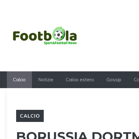
Vai
al
contenuto
Calcio
Notizie
Calcio estero
Gossip
Ca
CALCIO
BORUSSIA DORT