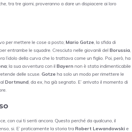
e, tra tre giorni, proveranno a dare un dispiacere ai loro
tivo per mettere le cose a posto;
Mario Gotze
, la sfida di
per entrambe le squadre. Cresciuto nelle giovanili del
Borussia
,
ra l’idolo della curva che lo trattava come un figlio. Poi, però, ha
ena
; la sua avventura con il
Bayern
non è stata indimenticabile
pretende delle scuse.
Gotze
ha solo un modo per rimettere le
 al
Dortmund
, da ex, ha già segnato. E’ arrivato il momento di
ore.
so
ce, con cui ti senti ancora. Questo perché da qualcuno, il
enso, si. E’ praticamente la storia tra
Robert
Lewandowski
e