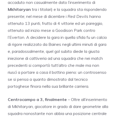
accaduto non casualmente dato l’inserimento di
Mkhitaryan
tra i titolari) e la squadra sta rispondendo
presente; nel mese di dicembre i
Red Devils
hanno
ottenuto 13 punti, frutto di 4 vittorie ed un pareggio,
ottenuto ad inizio mese a Goodison Park contro
l’Everton. A decidere la gara in quella sfida fu un calcio
di rigore realizzato da Baines negli ultimi minuti di gara
e, paradossalmente, quel gol subito diede la giusta
iniezione di cattiveria ad una squadra che nei match
precedenti si comportò tutt’altro che male ma non
riuscì a portare a casa il bottino pieno: un controsenso
se si pensa a quanto dimostrato dal tecnico
portoghese finora nella sua brillante carriera.
Centrocampo a 3, finalmente
– Oltre all’inserimento
di Mkhitaryan, giocatore in grado di dare geometrie alla
squadra nonostante non abbia una posizione centrale