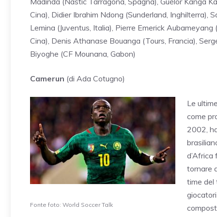
Madinda (Nastic Tarragona, Spagna), Guélor Kanga Kaku
Cina), Didier Ibrahim Ndong (Sunderland, Inghilterra)
Lemina (Juventus, Italia), Pierre Emerick Aubameyang 
Cina), Denis Athanase Bouanga (Tours, Francia), Serg
Biyoghe (CF Mounana, Gabon)
Camerun
(di Ada Cotugno)
Le ultim
come prot
2002, ha
brasilian
d’Africa
tornare a
time del 
giocator
Fonte foto: World Soccer Talk
composta