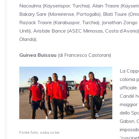
Nacoulma (Kayserispor, Turchia), Alain Traore (Kayserisp
Bakary Sare (Moreirense, Portogallo), Blati Toure (Omo
Razack Traore (Karabuspor, Turchia), Jonathan Zongo (
Uniti), Aristide Bance (ASEC Mimosas, Costa d’Avorio
Olanda).
Guinea Buissau
(di Francesco Castorani)
La Coppa
colonia p
ufficiale
Candé ha
maggior t
dello Sp
Gabon, C
impossibi
Fonte foto: soka.co.ke
“cuscine