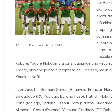
del Burk
clamorosa
allora, t
Il Burkin
proprio 
commissa
questa p
Il Burkina Faso finalista nel 2013
quantità 
zoccolo d
Kabore, Yago e Nakoulma a cui si aggiunge una vecchi
Traore, giovane punta di proprietà del Chelsea, ma in q
Kouakou Koffi.
I convocati
– Germain Sanou (Beauvais, Francia), Her
Sawadogo (RC Kadiogo, Burkina Faso). Patrick Malo (
Kone (Malaga, Spagna), Issouf Paro (Santos, Sudafric
Mimosas, Costa d’Avorio), Yacouba Coulibaly (RC Bobo,