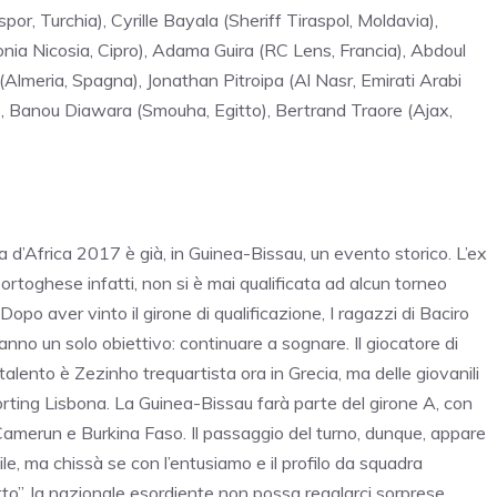
or, Turchia), Cyrille Bayala (Sheriff Tiraspol, Moldavia),
nia Nicosia, Cipro), Adama Guira (RC Lens, Francia), Abdoul
Almeria, Spagna), Jonathan Pitroipa (Al Nasr, Emirati Arabi
), Banou Diawara (Smouha, Egitto), Bertrand Traore (Ajax,
 d’Africa 2017 è già, in Guinea-Bissau, un evento storico. L’ex
ortoghese infatti, non si è mai qualificata ad alcun torneo
. Dopo aver vinto il girone di qualificazione, I ragazzi di Baciro
nno un solo obiettivo: continuare a sognare. Il giocatore di
alento è Zezinho trequartista ora in Grecia, ma delle giovanili
orting Lisbona. La Guinea-Bissau farà parte del girone A, con
amerun e Burkina Faso. Il passaggio del turno, dunque, appare
le, ma chissà se con l’entusiamo e il profilo da squadra
tto”, la nazionale esordiente non possa regalarci sorprese.