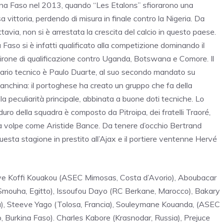
ina Faso nel 2013, quando “Les Etalons” sfiorarono una
 vittoria, perdendo di misura in finale contro la Nigeria. Da
uttavia, non si è arrestata la crescita del calcio in questo paese.
a Faso si è infatti qualificato alla competizione dominando il
girone di qualificazione contro Uganda, Botswana e Comore. Il
rio tecnico è Paulo Duarte, al suo secondo mandato su
anchina: il portoghese ha creato un gruppo che fa della
la peculiarità principale, abbinata a buone doti tecniche. Lo
uro della squadra è composto da Pitroipa, dei fratelli Traoré,
a volpe come Aristide Bance. Da tenere d’occhio Bertrand
uesta stagione in prestito all’Ajax e il portiere ventenne Hervé
ve Koffi Kouakou (ASEC Mimosas, Costa d’Avorio), Aboubacar
Smouha, Egitto), Issoufou Dayo (RC Berkane, Marocco), Bakary
a), Steeve Yago (Tolosa, Francia), Souleymane Kouanda, (ASEC
 Burkina Faso). Charles Kabore (Krasnodar, Russia), Prejuce