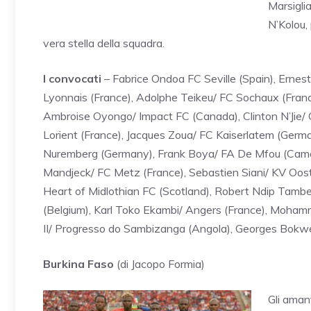
Marsigli
N’Kolou,
vera stella della squadra.
I convocati
– Fabrice Ondoa FC Seville (Spain), Ernes
Lyonnais (France), Adolphe Teikeu/ FC Sochaux (Franc
Ambroise Oyongo/ Impact FC (Canada), Clinton N’Jie/ 
Lorient (France), Jacques Zoua/ FC Kaiserlatem (Germa
Nuremberg (Germany), Frank Boya/ FA De Mfou (Camer
Mandjeck/ FC Metz (France), Sebastien Siani/ KV Oost
Heart of Midlothian FC (Scotland), Robert Ndip Tambe/
(Belgium), Karl Toko Ekambi/ Angers (France), Moham
II/ Progresso do Sambizanga (Angola), Georges Bokw
Burkina Faso
(di Jacopo Formia)
Gli aman