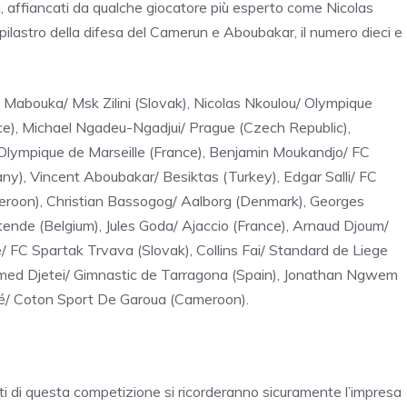
a, affiancati da qualche giocatore più esperto come Nicolas
 pilastro della difesa del Camerun e Aboubakar, il numero dieci e
t Mabouka/ Msk Zilini (Slovak), Nicolas Nkoulou/ Olympique
e), Michael Ngadeu-Ngadjui/ Prague (Czech Republic),
Olympique de Marseille (France), Benjamin Moukandjo/ FC
ny), Vincent Aboubakar/ Besiktas (Turkey), Edgar Salli/ FC
oon), Christian Bassogog/ Aalborg (Denmark), Georges
ende (Belgium), Jules Goda/ Ajaccio (France), Arnaud Djoum/
 FC Spartak Trvava (Slovak), Collins Fai/ Standard de Liege
med Djetei/ Gimnastic de Tarragona (Spain), Jonathan Ngwem
é/ Coton Sport De Garoua (Cameroon).
ti di questa competizione si ricorderanno sicuramente l’impresa