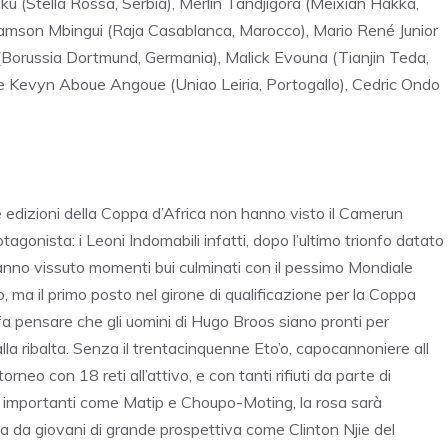
 (Stella Rossa, Serbia), Merlin Tandjigora (Meixian Hakka,
, Samson Mbingui (Raja Casablanca, Marocco), Mario René Junior
(Borussia Dortmund, Germania), Malick Evouna (Tianjin Teda,
e Kevyn Aboue Angoue (Uniao Leiria, Portogallo), Cedric Ondo
e edizioni della Coppa d’Africa non hanno visto il Camerun
agonista: i Leoni Indomabili infatti, dopo l’ultimo trionfo datato
nno vissuto momenti bui culminati con il pessimo Mondiale
o, ma il primo posto nel girone di qualificazione per la Coppa
 fa pensare che gli uomini di Hugo Broos siano pronti per
lla ribalta. Senza il trentacinquenne Eto’o, capocannoniere all
torneo con 18 reti all’attivo, e con tanti rifiuti da parte di
i importanti come Matip e Choupo-Moting, la rosa sarà
 da giovani di grande prospettiva come Clinton Njie del