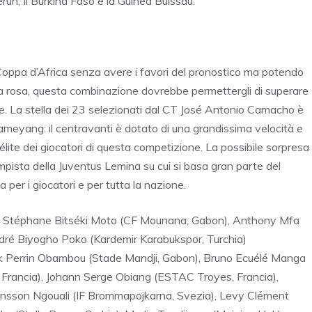
erun, Il Burkina Faso e la Guinea Buissau.
 Coppa d’Africa senza avere i favori del pronostico ma potendo
na rosa, questa combinazione dovrebbe permettergli di superare
e. La stella dei 23 selezionati dal CT José Antonio Camacho è
eyang: il centravanti è dotato di una grandissima velocità e
l’élite dei giocatori di questa competizione. La possibile sorpresa
mpista della Juventus Lemina su cui si basa gran parte del
er i giocatori e per tutta la nazione.
es Stéphane Bitséki Moto (CF Mounana, Gabon), Anthony Mfa
André Biyogho Poko (Kardemir Karabukspor, Turchia)
ck Perrin Obambou (Stade Mandji, Gabon), Bruno Ecuélé Manga
 Francia), Johann Serge Obiang (ESTAC Troyes, Francia),
insson Ngouali (IF Brommapojkarna, Svezia), Levy Clément