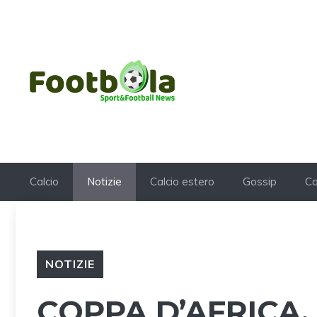
Vai
al
contenuto
Calcio
Notizie
Calcio estero
Gossip
Ca
NOTIZIE
COPPA D’AFRICA