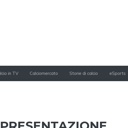
lcio in TV
Calciomercato
Storie di calcio
eSports
, PRESENTAZIONE