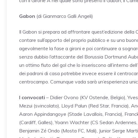
con il Girone A nel quale sono presenti il Gabon, il Cam
Gabon
(di Gianmarco Galli Angeli)
Il Gabon si prepara ad affrontare quest’edizione della
contare sull’apporto del proprio pubblico e su una buo
agevolmente la fase a gironi e poi continuare a sognar
senza dubbio l’attaccante del Borussia Dortmund Aubam
un ottimo fiuto del gol che lo inseriscono all’interno del
dei padroni di casa potrebbe invece essere il centroca
centrocampo. Comunque vada sarà un’esperienza unica p
I convocati
– Didier Ovono (KV Ostende, Belgio), Yv
Mezui (svincolato), Lloyd Palun (Red Star, Francia), 
Aaron Appindangoye (Stade Lavallois, Francia), Fran
(Cardiff, Galles), Yoann Wachter (CS Sedan Ardennes,
Benjamin Zé Ondo (Mosta FC, Mali), Junior Serge Mart