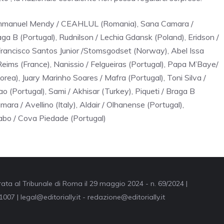
 Emmanuel Mendy / CEAHLUL (Romania), Sana Camara /
a B (Portugal), Rudnilson / Lechia Gdansk (Poland), Eridson /
Francisco Santos Junior /Stomsgodset (Norway), Abel Issa
eims (France), Nanissio / Felgueiras (Portugal), Papa M’Baye/
ea), Juary Marinho Soares / Mafra (Portugal), Toni Silva /
 (Portugal), Sami / Akhisar (Turkey), Piqueti / Braga B
mara / Avellino (Italy), Aldair / Olhanense (Portugal),
bo / Cova Piedade (Portugal)
trata al Tribunale di Roma il 29 maggio 2024 - n. 69/2024 |
007 | legal@editorially.it - redazione@editorially.it