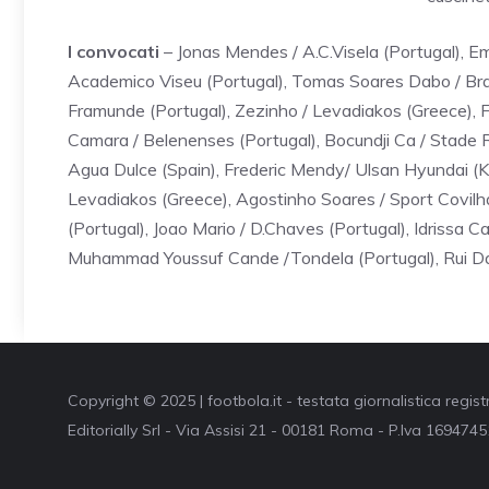
I convocati
– Jonas Mendes / A.C.Visela (Portugal),
Academico Viseu (Portugal), Tomas Soares Dabo / Brag
Framunde (Portugal), Zezinho / Levadiakos (Greece), 
Camara / Belenenses (Portugal), Bocundji Ca / Stade R
Agua Dulce (Spain), Frederic Mendy/ Ulsan Hyundai (Kor
Levadiakos (Greece), Agostinho Soares / Sport Covilhao
(Portugal), Joao Mario / D.Chaves (Portugal), Idrissa Ca
Muhammad Youssuf Cande /Tondela (Portugal), Rui Da
Copyright © 2025 | footbola.it - testata giornalistica regis
Editorially Srl - Via Assisi 21 - 00181 Roma - P.Iva 16947451