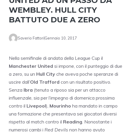
UNITED AD UN PASSO DA
WEMBLEY. HULL CITY
BATTUTO DUE A ZERO
Saverio Fattori
Gennaio 10, 2017
Nella semifinale di andata della League Cup il
Manchester United
si impone, con il punteggio di due
a zero, su un
Hull City
che aveva poche speranze di
uscire dall’
Old Trafford
con un risultato positivo.
Senza
Ibra
(tenuto a riposo sia per un attacco
influenzale, sia per l’impegno di domenica prossima
contro il
Livepool
),
Mourinho
ha mandato in campo
una formazione che presentava sei giocatori diversi
rispetto al match contro il
Reading
. Nonostante i
numerosi cambi i
Red Devils
non hanno avuto