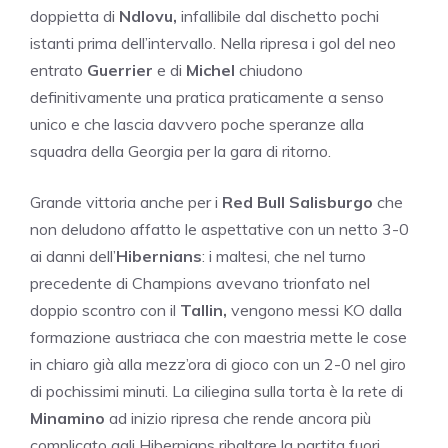
doppietta di
Ndlovu,
infallibile dal dischetto pochi
istanti prima dell’intervallo. Nella ripresa i gol del neo
entrato
Guerrier
e di
Michel
chiudono
definitivamente una pratica praticamente a senso
unico e che lascia davvero poche speranze alla
squadra della Georgia per la gara di ritorno.
Grande vittoria anche per i
Red Bull Salisburgo
che
non deludono affatto le aspettative con un netto 3-0
ai danni dell’
Hibernians
: i maltesi, che nel turno
precedente di Champions avevano trionfato nel
doppio scontro con il
Tallin,
vengono messi KO dalla
formazione austriaca che con maestria mette le cose
in chiaro già alla mezz’ora di gioco con un 2-0 nel giro
di pochissimi minuti. La ciliegina sulla torta è la rete di
Minamino
ad inizio ripresa che rende ancora più
complicato agli Hibernians ribaltare la partita fuori