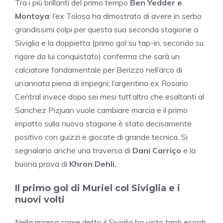
Tra i più brillanti del primo tempo
Ben Yedder e
Montoya
: l’ex Tolosa ha dimostrato di avere in serbo
grandissimi colpi per questa sua seconda stagione a
Siviglia e la doppietta (primo gol su tap-in, secondo su
rigore da lui conquistato) conferma che sarà un
calciatore fondamentale per Berizzo nell’arco di
un’annata piena di impegni; l’argentino ex Rosario
Central invece dopo sei mesi tutt’altro che esaltanti al
Sanchez Pizjuan vuole cambiare marcia e il primo
impatto sulla nuova stagione è stato decisamente
positivo con guizzi e giocate di grande tecnica. Si
segnalano anche una traversa di
Dani Carriço
e la
buona prova di
Khron Dehli.
Il primo gol di Muriel col Siviglia e i
nuovi volti
Nella ripresa come detto il Siviglia ha visto tanti esordi: