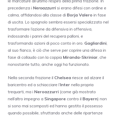
le marcature all’ultimo respiro della prima frazione. In
precedenza i
Neroazzurri
si erano difesi con ordine e
calma, affidandosi alla classe di
Borja Valero
in fase
di uscita. Lo spagnolo sembra essersi specializzato nel
trasformare l’azione da difensiva in offensiva,
indossando i panni del recupera palloni, e
trasformando azioni di poco conto in oro.
Gagliardini
,
al suo fianco, è ciò che serve per coprire una difesa in
fase di collaudo con la coppia
Miranda-Skriniar
, che
nonostante tutto, anche oggi ha funzionato.
Nella seconda frazione il
Chelsea
riesce ad alzare il
baricentro ed a schiacciare l’
Inter
nella propria
trequarti, ma i
Neroazzurri
(come già mostrato
nell’altro impegno a
Singapore
contro il
Bayern
) non
si sono mai scomposti ed hanno gestito il possesso
quando possibile, sfruttando anche delle ripartenze