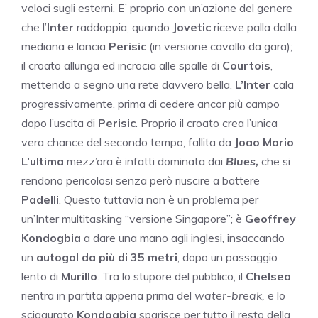
veloci sugli esterni. E’ proprio con un’azione del genere
che l’
Inter
raddoppia, quando
Jovetic
riceve palla dalla
mediana e lancia
Perisic
(in versione cavallo da gara);
il croato allunga ed incrocia alle spalle di
Courtois
,
mettendo a segno una rete davvero bella.
L’Inter
cala
progressivamente, prima di cedere ancor più campo
dopo l’uscita di
Perisic
. Proprio il croato crea l’unica
vera chance del secondo tempo, fallita da
Joao Mario
.
L’ultima
mezz’ora è infatti dominata dai
Blues,
che si
rendono pericolosi senza però riuscire a battere
Padelli
. Questo tuttavia non è un problema per
un’Inter multitasking “versione Singapore”; è
Geoffrey
Kondogbia
a dare una mano agli inglesi, insaccando
un
autogol da più di 35 metri
, dopo un passaggio
lento di
Murillo
. Tra lo stupore del pubblico, il
Chelsea
rientra in partita appena prima del
water-break,
e lo
sciagurato
Kondogbia
sparisce per tutto il resto della