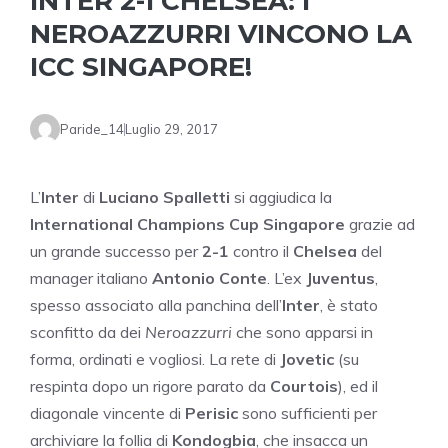
INTER 2-1 CHELSEA: I
NEROAZZURRI VINCONO LA
ICC SINGAPORE!
Paride_14
Luglio 29, 2017
L’
Inter
di
Luciano Spalletti
si aggiudica la
International Champions Cup Singapore
grazie ad
un grande successo per
2-1
contro il
Chelsea
del
manager italiano
Antonio Conte
. L’ex
Juventus
,
spesso associato alla panchina dell’
Inter
, è stato
sconfitto da dei
Neroazzurri
che sono apparsi in
forma, ordinati e vogliosi. La rete di
Jovetic
(su
respinta dopo un rigore parato da
Courtois
), ed il
diagonale vincente di
Perisic
sono sufficienti per
archiviare la follia di
Kondogbia
, che insacca un