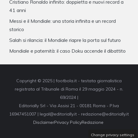
Cristiano Ronaldo infinito: doppietta e nuovi record a
41 anni
Messi e il Mondiale: una storia infinita e un record
storico
Salah si rilancia: il Mondiale riapre la porta sul futuro
Mondiale e paternità: il caso Doku accende il dibattito
Copyright © 2025 | footbola.it - testata giornalistica
registrata al Tribunale di Roma il 29 maggio 2024 - n.
69/2024 |
Editorially Srl - Via Assisi 21 - 00181 Roma - P.Iva
16947451007 | legal@editorially.it - redazione@editorially.it
Disclaimer
Privacy Policy
Redazione
Change privacy settings