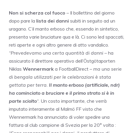
Non si scherza col fuoco
– Il bollettino del giorno
dopo pare la
lista dei danni
subiti in seguito ad un
uragano. C’il manto erboso che, essendo in sintetico,
presenta varie bruciature qua e là. Ci sono led spaccati,
reti aperte e ogni altro genere di atto vandalico.
“Prevedevamo una certa quantità di danni
– ha
assicurato il direttore operativo dell’Östgötaporten
Niklas
Wennermark
a FootballDirect –
ma una serie
di bengala utilizzati per le celebrazioni è stata
gettata per terra.
Il manto erboso (artificiale, ndr)
ha cominciato a bruciare e il primo strato si è in
parte sciolto
“
. Un costo importante, che verrà
imputato interamente al Malmö FF visto che
Wennermark ha annunciato di voler spedire una
fattura al club campione di Svezia per la 20° volta :