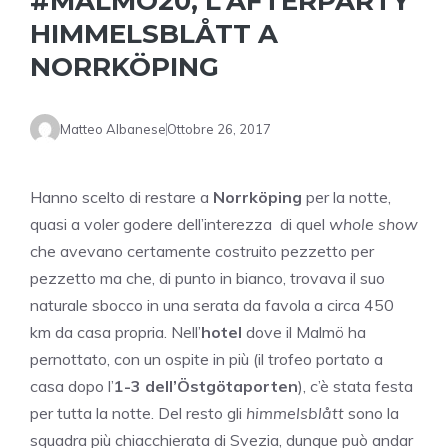
#MALMÖ20, L’AFTERPARTY
HIMMELSBLÅTT A
NORRKÖPING
Matteo Albanese
Ottobre 26, 2017
Hanno scelto di restare a
Norrköping
per la notte,
quasi a voler godere dell’interezza di quel
whole show
che avevano certamente costruito pezzetto per
pezzetto ma che, di punto in bianco, trovava il suo
naturale sbocco in una serata da favola a circa 450
km da casa propria. Nell’
hotel
dove il Malmö ha
pernottato, con un ospite in più (il trofeo portato a
casa dopo l’
1-3 dell’Östgötaporten
), c’è stata festa
per tutta la notte. Del resto gli
himmelsblått
sono la
squadra più chiacchierata di Svezia, dunque può andar