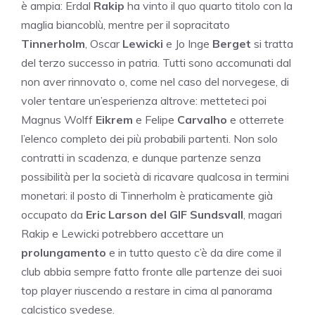
è ampia: Erdal
Rakip
ha vinto il quo quarto titolo con la
maglia biancoblù, mentre per il sopracitato
Tinnerholm
, Oscar
Lewicki
e Jo Inge
Berget
si tratta
del terzo successo in patria. Tutti sono accomunati dal
non aver rinnovato o, come nel caso del norvegese, di
voler tentare un’esperienza altrove: metteteci poi
Magnus Wolff
Eikrem
e Felipe
Carvalho
e otterrete
l’elenco completo dei più probabili partenti. Non solo
contratti in scadenza, e dunque partenze senza
possibilità per la società di ricavare qualcosa in termini
monetari: il posto di Tinnerholm è praticamente già
occupato da
Eric Larson del GIF Sundsvall
, magari
Rakip e Lewicki potrebbero accettare un
prolungamento
e in tutto questo c’è da dire come il
club abbia sempre fatto fronte alle partenze dei suoi
top player riuscendo a restare in cima al panorama
calcistico svedese.