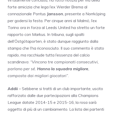
virtualmente conclusa, ha fatto notizia per via della
forte amicizia che lega l’ex Werder Brema al
connazionale Pontus
Jansson
, presente a Norrköping
per godersi la festa. Per cinque anni al Malmö, l’ex
Torino ora in forza al Leeds United ha stretto un forte
rapporto con Markus. In tribuna, sugli spalti
dell’Östgötaporten, è stato dunque raggiunto dalla
stampa che l’ha riconosciuto. Il suo commento è stato
rapido, ma racchiude tutta l’essenza del calcio
scandinavo:
“Vincono tre campionati consecutivi,
parlano per sé.
Hanno la squadra migliore
,
composta dai migliori giocatori”
.
Addii
– Sebbene si tratti di un club importante, uscito
rafforzato dalle due partecipazioni alla Champions
League datate 2014-15 e 2015-16, la rosa sarà
oggetto di più di un cambiamento. La lista dei partenti