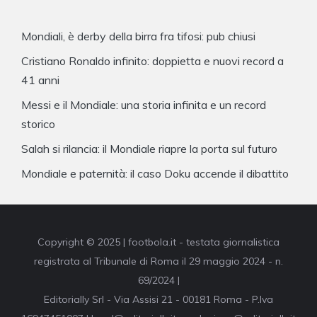
Mondiali, è derby della birra fra tifosi: pub chiusi
Cristiano Ronaldo infinito: doppietta e nuovi record a
41 anni
Messi e il Mondiale: una storia infinita e un record
storico
Salah si rilancia: il Mondiale riapre la porta sul futuro
Mondiale e paternità: il caso Doku accende il dibattito
Copyright © 2025 | footbola.it - testata giornalistica
registrata al Tribunale di Roma il 29 maggio 2024 - n.
69/2024 |
Editorially Srl - Via Assisi 21 - 00181 Roma - P.Iva