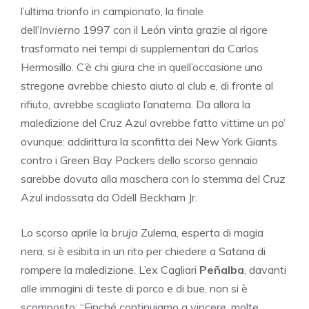
l’ultima trionfo in campionato, la finale
dell’
Invierno
1997 con il León vinta grazie al rigore
trasformato nei tempi di supplementari da Carlos
Hermosillo. C’è chi giura che in quell’occasione uno
stregone avrebbe chiesto aiuto al club e, di fronte al
rifiuto, avrebbe scagliato l’anatema. Da allora la
maledizione del Cruz Azul avrebbe fatto vittime un po’
ovunque: addirittura la sconfitta dei New York Giants
contro i Green Bay Packers dello scorso gennaio
sarebbe dovuta alla maschera con lo stemma del Cruz
Azul indossata da Odell Beckham Jr.
Lo scorso aprile la
bruja
Zulema, esperta di magia
nera, si è esibita in un rito per chiedere a Satana di
rompere la maledizione. L’ex Cagliari
Peñalba
, davanti
alle immagini di teste di porco e di bue, non si è
scomposto: “Finché continuiamo a vincere, molte