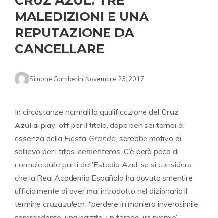
CRUZ AZUL: TRE
MALEDIZIONI E UNA
REPUTAZIONE DA
CANCELLARE
Simone Gamberini
Novembre 23, 2017
In circostanze normali la qualificazione del
Cruz
Azul
ai play-off per il titolo, dopo ben sei tornei di
assenza dalla
Fiesta Grande
, sarebbe motivo di
sollievo per i tifosi
cementeros
. C’è però poco di
normale dalle parti dell’Estadio Azul, se si considera
che la Real Academia Española ha dovuto smentire
ufficialmente di aver mai introdotto nel dizionario il
termine
cruzazulear
: “perdere in maniera inverosimile,
sorprendente, una partita, un torneo, un premio”.