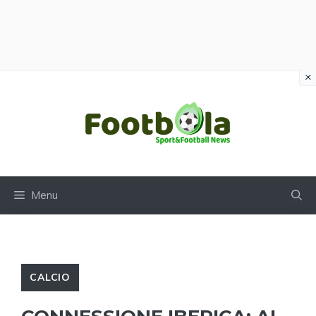
×
Vai
al
contenuto
Menu
CALCIO