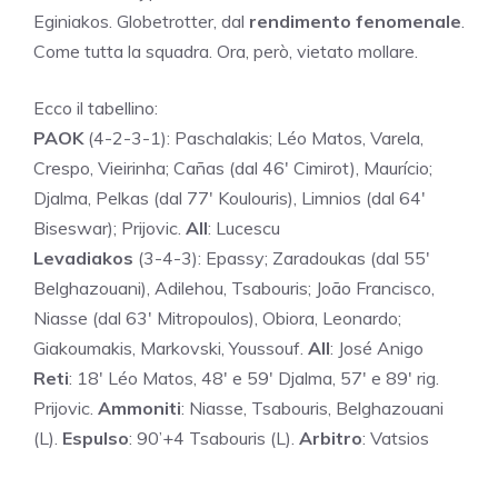
Eginiakos. Globetrotter, dal
rendimento fenomenale
.
Come tutta la squadra. Ora, però, vietato mollare.
Ecco il tabellino:
PAOK
(4-2-3-1): Paschalakis; Léo Matos, Varela,
Crespo, Vieirinha; Cañas (dal 46′ Cimirot), Maurício;
Djalma, Pelkas (dal 77′ Koulouris), Limnios (dal 64′
Biseswar); Prijovic.
All
: Lucescu
Levadiakos
(3-4-3): Epassy; Zaradoukas (dal 55′
Belghazouani), Adilehou, Tsabouris; João Francisco,
Niasse (dal 63′ Mitropoulos), Obiora, Leonardo;
Giakoumakis, Markovski, Youssouf.
All
: José Anigo
Reti
: 18′ Léo Matos, 48′ e 59′ Djalma, 57′ e 89′ rig.
Prijovic.
Ammoniti
: Niasse, Tsabouris, Belghazouani
(L).
Espulso
: 90’+4 Tsabouris (L).
Arbitro
: Vatsios