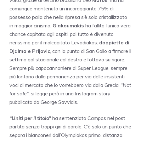
volta, grazie al terzino brasiliano Léo
Matos
, ma ha
comunque mantenuto un incoraggiante 75% di
possesso palla che nella ripresa s’è solo cristallizzato
in maggior cinismo.
Giakoumakis
ha fallito l’unica vera
chance capitata agli ospiti, poi tutto è divenuto
nerissimo per il malcapitato Levadiakos:
doppiette di
Djalma e Prijovic
, con la punta di San Gallo a firmare il
settimo gol stagionale col destro e l’ottavo su rigore.
Sempre più capocannoniere di Super League, sempre
più lontano dalla permanenza per via delle insistenti
voci di mercato che lo vorrebbero via dalla Grecia.
“Not
for sale”
, si legge però in una Instagram story
pubblicata da George Savvidis.
“Uniti per il titolo”
ha sentenziato Campos nel post
partita senza troppi giri di parole. C’è solo un punto che
separa i bianconeri dall’Olympiakos primo, distanza