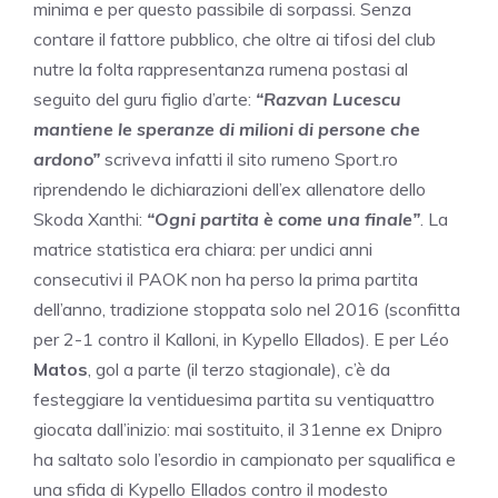
minima e per questo passibile di sorpassi. Senza
contare il fattore pubblico, che oltre ai tifosi del club
nutre la folta rappresentanza rumena postasi al
seguito del guru figlio d’arte:
“Razvan Lucescu
mantiene le speranze di milioni di persone che
ardono”
scriveva infatti il sito rumeno Sport.ro
riprendendo le dichiarazioni dell’ex allenatore dello
Skoda Xanthi:
“Ogni partita è come una finale”
. La
matrice statistica era chiara: per undici anni
consecutivi il PAOK non ha perso la prima partita
dell’anno, tradizione stoppata solo nel 2016 (sconfitta
per 2-1 contro il Kalloni, in Kypello Ellados). E per Léo
Matos
, gol a parte (il terzo stagionale), c’è da
festeggiare la ventiduesima partita su ventiquattro
giocata dall’inizio: mai sostituito, il 31enne ex Dnipro
ha saltato solo l’esordio in campionato per squalifica e
una sfida di Kypello Ellados contro il modesto