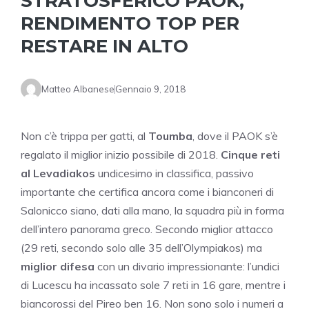
STRATOSFERICO PAOK,
RENDIMENTO TOP PER
RESTARE IN ALTO
Matteo Albanese
Gennaio 9, 2018
Non c’è trippa per gatti, al
Toumba
, dove il PAOK s’è
regalato il miglior inizio possibile di 2018.
Cinque reti
al Levadiakos
undicesimo in classifica, passivo
importante che certifica ancora come i bianconeri di
Salonicco siano, dati alla mano, la squadra più in forma
dell’intero panorama greco. Secondo miglior attacco
(29 reti, secondo solo alle 35 dell’Olympiakos) ma
miglior difesa
con un divario impressionante: l’undici
di Lucescu ha incassato sole 7 reti in 16 gare, mentre i
biancorossi del Pireo ben 16. Non sono solo i numeri a