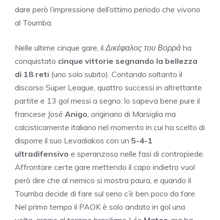
dare però l’impressione dell’ottimo periodo che vivono
al Toumba.
Nelle ultime cinque gare, il
Δικέφαλος του Βορρά
ha
conquistato
cinque vittorie segnando la bellezza
di 18 reti
(uno solo subito). Contando soltanto il
discorso Super League, quattro successi in altrettante
partite e 13 gol messi a segno: lo sapeva bene pure il
francese José
Anigo
, originario di Marsiglia ma
calcisticamente italiano nel momento in cui ha scelto di
disporre il suo Levadiakos con un
5-4-1
ultradifensivo
e speranzoso nelle fasi di contropiede.
Affrontare certe gare mettendo il capo indietro vuol
però dire che al nemico si mostra paura, e quando il
Toumba decide di fare sul serio c’è ben poco da fare.
Nel primo tempo il PAOK è solo andato in gol una