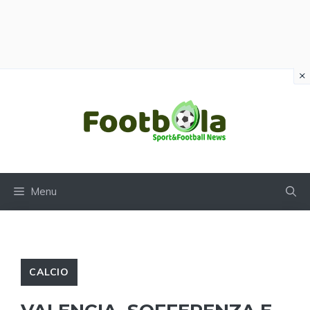
×
Vai
al
contenuto
Menu
CALCIO