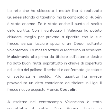
La rete che ha sbloccato il match l’ha sì realizzata
Guedes
stando al tabellino, ma la complicità di
Rubén
è stata enorme. Ed è stato anche il punto di svolta
della partita. Con il vantaggio il Valencia ha potuto
chiudersi meglio per provare a ripartire con le sue
frecce, senza lasciare spazi a un
Depor
soltanto
volenteroso. La mossa tattica di Marcelino di schierare
Maksimovic
alla prima da titolare sull’esterno destro
ha dato buoni frutti, soprattutto in chiave di copertura
ed uscita del pallone. Il serbo si è confermato giocatore
di sostanza e qualità. Alla quantità ha invece
provveduto un altro esordiente da titolare in Liga, il
fresco nuovo acquisto Francis
Coquelin
.
A risaltare nel centrocampo Valenciano è stato
soprattutto il solito Dani Parejo, lucido in