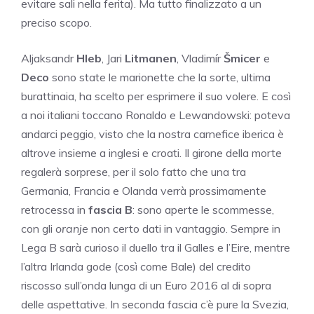
evitare sali nella ferita). Ma tutto finalizzato a un
preciso scopo.
Aljaksandr
Hleb
, Jari
Litmanen
, Vladimír
Šmicer
e
Deco
sono state le marionette che la sorte, ultima
burattinaia, ha scelto per esprimere il suo volere. E così
a noi italiani toccano Ronaldo e Lewandowski: poteva
andarci peggio, visto che la nostra carnefice iberica è
altrove insieme a inglesi e croati. Il girone della morte
regalerà sorprese, per il solo fatto che una tra
Germania, Francia e Olanda verrà prossimamente
retrocessa in
fascia B
: sono aperte le scommesse,
con gli
oranje
non certo dati in vantaggio. Sempre in
Lega B sarà curioso il duello tra il Galles e l’Eire, mentre
l’altra Irlanda gode (così come Bale) del credito
riscosso sull’onda lunga di un Euro 2016 al di sopra
delle aspettative. In seconda fascia c’è pure la Svezia,