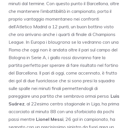
minuti dal termine. Con questo punto il Barcellona, oltre
che mantenere l’imbattibilità in campionato, porta il
proprio vantaggio momentaneo nei confronti
dell’Atletico Madrid a 12 punti, un buon bottino visto
che ora arrivano anche i quarti di finale di Champions
League. In Europa i
blaugrana
se la vedranno con una
Roma che oggi non è andata oltre il pari sul campo del
Bologna in Serie A, i giallo rossi dovranno fare la
partita perfetta per sperare di fare risultato nel fortino
del Barcellona. Il pari di oggi, come accennato, è frutto
dei gol di due fuoriclasse che si sono presi la squadra
sulle spalle nei minuti finali permettendogli di
pareggiare una partita che sembrava ormai persa.
Luis
Suárez
, al 22esimo centro stagionale in Liga, ha prima
accorciato al minuto 88 con una sforbiciata da pochi
passi mentre
Lionel Messi
, 26 gol in campionato, ha
segnato con un precisissimo sinistro da fuori area un