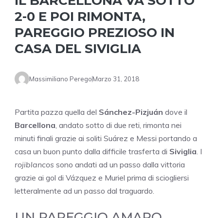
IL BARCELLONA VA SOTTO
2-0 E POI RIMONTA,
PAREGGIO PREZIOSO IN
CASA DEL SIVIGLIA
Massimiliano Perego
Marzo 31, 2018
Partita pazza quella del
Sánchez-Pizjuán
dove il
Barcellona
, andato sotto di due reti, rimonta nei
minuti finali grazie ai soliti Suárez e Messi portando a
casa un buon punto dalla difficile trasferta di
Siviglia
. I
rojiblancos
sono andati ad un passo dalla vittoria
grazie ai gol di Vázquez e Muriel prima di sciogliersi
letteralmente ad un passo dal traguardo.
UN PAREGGIO AMARO