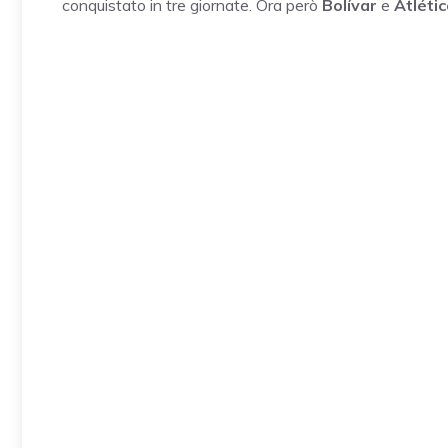
conquistato in tre giornate. Ora però
Bolívar
e
Atléti