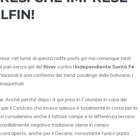
LFIN!
prese: nel turno di questa notte pochi gol ma comunque tanti
 il pari senza gol del
River
contro l’
Independiente Santa Fe
 Nacional è una conferma del trend casalingo delle boliviane, i
naspettati.
lo
. Anche perché dopo i 4 gol presi in Colombia in casa dei
per il
Cetáceo
che invece adesso è totalmente in corsa per la
e si considerano anche il fattore campo e la differenza tecnica
ncredibilmente negativa tradizione cilena in campo
ncora aperto, anche per il Decano, nonostante l’unico punto