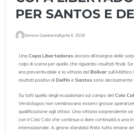
PER SANTOS E DE
Simone Gamberini
Aprile 6, 2018
Una
Copa Libertadores
ancora all’insegna delle sor
colpi di scena per quello che riguarda i risultati finali. Se
era preventivabile e la vittoria del
Bolívar
sull’Atlético
risultati positivi di
Delfín
e
Santos
sono decisamente i
Su tutti quello degli ecuadoriani sul campo del
Colo Co
Verdolagas
non sembravano esserci grosse speranze 
qualificazione agli ottavi. Una vittoria sorprendente s
con il Colo Colo che continua a dare continuità a una i
internazionale. A girone d’andata finito tutto rimane a