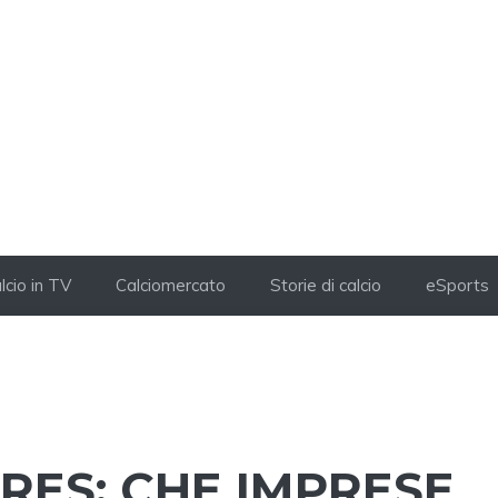
lcio in TV
Calciomercato
Storie di calcio
eSports
RES: CHE IMPRESE