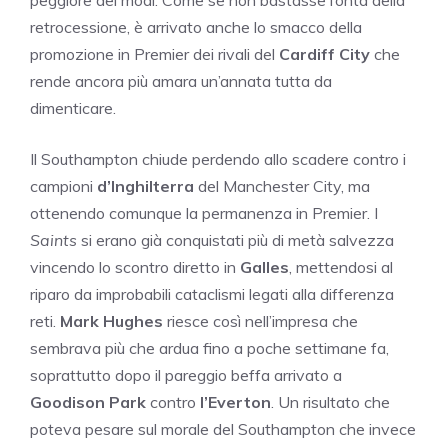
peggiore dei modi. Come se non bastasse l’onta della
retrocessione, è arrivato anche lo smacco della
promozione in Premier dei rivali del
Cardiff
City
che
rende ancora più amara un’annata tutta da
dimenticare.
Il Southampton chiude perdendo allo scadere contro i
campioni
d’Inghilterra
del Manchester City, ma
ottenendo comunque la permanenza in Premier. I
Saints
si erano già conquistati più di metà salvezza
vincendo lo scontro diretto in
Galles
, mettendosi al
riparo da improbabili cataclismi legati alla differenza
reti.
Mark
Hughes
riesce così nell’impresa che
sembrava più che ardua fino a poche settimane fa,
soprattutto dopo il pareggio beffa arrivato a
Goodison
Park
contro
l’Everton
. Un risultato che
poteva pesare sul morale del Southampton che invece