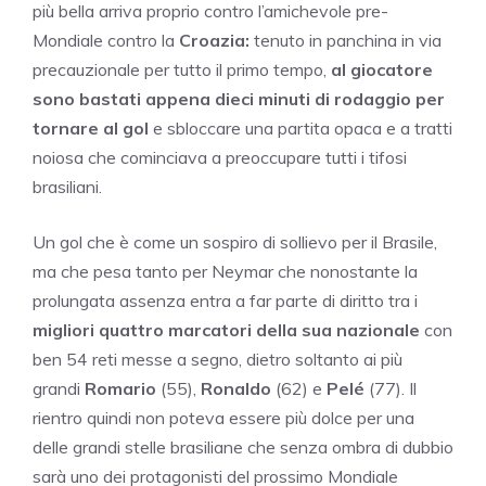
più bella arriva proprio contro l’amichevole pre-
Mondiale contro la
Croazia:
tenuto in panchina in via
precauzionale per tutto il primo tempo,
al giocatore
sono bastati appena dieci minuti di rodaggio per
tornare al gol
e sbloccare una partita opaca e a tratti
noiosa che cominciava a preoccupare tutti i tifosi
brasiliani.
Un gol che è come un sospiro di sollievo per il Brasile,
ma che pesa tanto per Neymar che nonostante la
prolungata assenza entra a far parte di diritto tra i
migliori quattro marcatori della sua nazionale
con
ben 54 reti messe a segno, dietro soltanto ai più
grandi
Romario
(55),
Ronaldo
(62) e
Pelé
(77). Il
rientro quindi non poteva essere più dolce per una
delle grandi stelle brasiliane che senza ombra di dubbio
sarà uno dei protagonisti del prossimo Mondiale