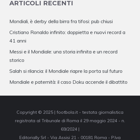
ARTICOLI RECENTI
Mondiali, è derby della birra fra tifosi: pub chiusi
Cristiano Ronaldo infinito: doppietta e nuovi record a
41 anni
Messi e il Mondiale: una storia infinita e un record
storico
Salah si rilancia: il Mondiale riapre la porta sul futuro
Mondiale e paternità: il caso Doku accende il dibattito
Copyright © 2025 | footbola.it - testata giornalistica
registrata al Tribunale di Roma il 29 maggio 2024 - n.
69/2024 |
Editorially Srl - Via Assisi 21 - 00181 Roma - P.Iva