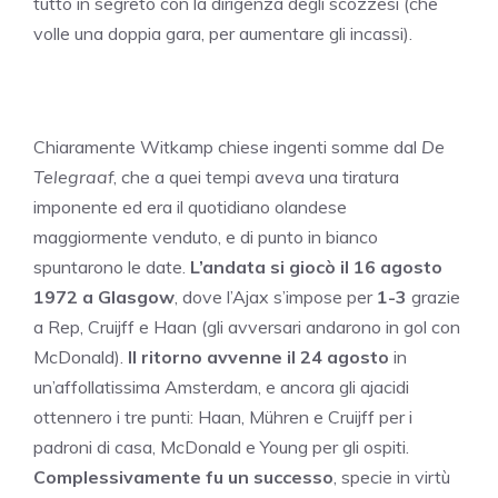
tutto in segreto con la dirigenza degli scozzesi (che
volle una doppia gara, per aumentare gli incassi).
Chiaramente Witkamp chiese ingenti somme dal
De
Telegraaf
, che a quei tempi aveva una tiratura
imponente ed era il quotidiano olandese
maggiormente venduto, e di punto in bianco
spuntarono le date.
L’andata si giocò il 16 agosto
1972 a Glasgow
, dove l’Ajax s’impose per
1-3
grazie
a Rep, Cruijff e Haan (gli avversari andarono in gol con
McDonald).
Il ritorno avvenne il 24 agosto
in
un’affollatissima Amsterdam, e ancora gli ajacidi
ottennero i tre punti: Haan, Mühren e Cruijff per i
padroni di casa, McDonald e Young per gli ospiti.
Complessivamente fu un successo
, specie in virtù