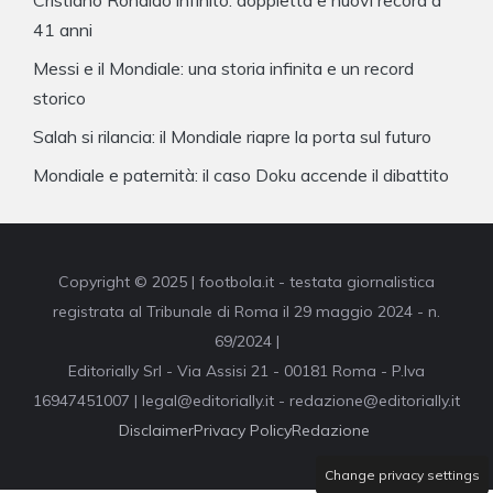
Cristiano Ronaldo infinito: doppietta e nuovi record a
41 anni
Messi e il Mondiale: una storia infinita e un record
storico
Salah si rilancia: il Mondiale riapre la porta sul futuro
Mondiale e paternità: il caso Doku accende il dibattito
Copyright © 2025 | footbola.it - testata giornalistica
registrata al Tribunale di Roma il 29 maggio 2024 - n.
69/2024 |
Editorially Srl - Via Assisi 21 - 00181 Roma - P.Iva
16947451007 | legal@editorially.it - redazione@editorially.it
Disclaimer
Privacy Policy
Redazione
Change privacy settings