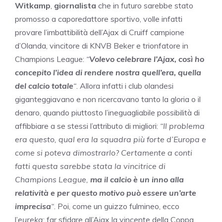
Witkamp
,
giornalista
che in futuro sarebbe stato
promosso a caporedattore sportivo, volle infatti
provare l’imbattibilità dell’Ajax di Cruiff campione
d’Olanda, vincitore di KNVB Beker e trionfatore in
Champions League:
“
Volevo celebrare l’Ajax, così ho
concepito l’idea di rendere nostra quell’era, quella
del calcio totale
“
. Allora infatti i club olandesi
giganteggiavano e non ricercavano tanto la gloria o il
denaro, quando piuttosto l’ineguagliabile possibilità di
affibbiare a se stessi l’attributo di migliori:
“Il problema
era questo, qual era la squadra più forte d’Europa e
come si poteva dimostrarlo? Certamente a conti
fatti questa sarebbe stata la vincitrice di
Champions League,
ma il calcio è un inno alla
relatività e per questo motivo può essere un’arte
imprecisa
“
. Poi, come un guizzo fulmineo, ecco
l’
eureka
: far sfidare all’Ajax la vincente della Coppa