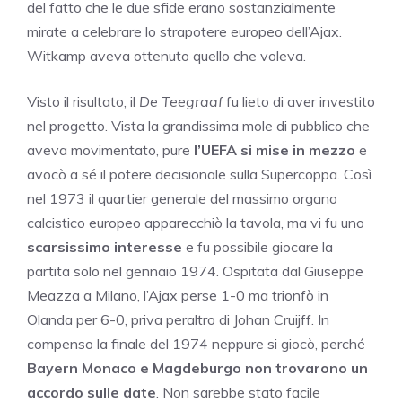
del fatto che le due sfide erano sostanzialmente
mirate a celebrare lo strapotere europeo dell’Ajax.
Witkamp aveva ottenuto quello che voleva.
Visto il risultato, il
De Teegraaf
fu lieto di aver investito
nel progetto. Vista la grandissima mole di pubblico che
aveva movimentato, pure
l’UEFA si mise in mezzo
e
avocò a sé il potere decisionale sulla Supercoppa. Così
nel 1973 il quartier generale del massimo organo
calcistico europeo apparecchiò la tavola, ma vi fu uno
scarsissimo interesse
e fu possibile giocare la
partita solo nel gennaio 1974. Ospitata dal Giuseppe
Meazza a Milano, l’Ajax perse 1-0 ma trionfò in
Olanda per 6-0, priva peraltro di Johan Cruijff. In
compenso la finale del 1974 neppure si giocò, perché
Bayern Monaco e Magdeburgo non trovarono un
accordo sulle date
. Non sarebbe stato facile