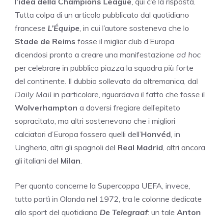
l’idea della Champions League
, qui c’è la risposta.
Tutta colpa di un articolo pubblicato dal quotidiano
francese
L’Équipe
, in cui l’autore sosteneva che lo
Stade de Reims
fosse il miglior club d’Europa
dicendosi pronto a creare una manifestazione
ad hoc
per celebrare in pubblica piazza la squadra più forte
del continente. Il dubbio sollevato da oltremanica, dal
Daily Mail
in particolare, riguardava il fatto che fosse il
Wolverhampton
a doversi fregiare dell’epiteto
sopracitato, ma altri sostenevano che i migliori
calciatori d’Europa fossero quelli dell’
Honvéd
, in
Ungheria, altri gli spagnoli del
Real Madrid
, altri ancora
gli italiani del
Milan
.
Per quanto concerne la Supercoppa UEFA, invece,
tutto partì in Olanda nel 1972, tra le colonne dedicate
allo sport del quotidiano
De Telegraaf
: un tale
Anton