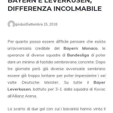
BAYERN E LEVERKUSEN,
DIFFERENZA INCOLMABILE
giodusi
Settembre 15, 2018
Per quanto possa essere difficile pensare che esista
un’avversaria credibile del
Bayern Monaco
, le
speranze di diverse squadre di
Bundesliga
di poter
dare un minimo di fastidio sembravano concrete. Dopo
tre giornate però già diverse avversarie sembrano
essere già troppo lontane per poter impensierire i sei
volte
Deutsche Meister
. Su tutte il
Bayer
Leverkusen
, battuto per 3-1 dalla squadra di Kovac
all’Allianz Arena.
Lo scarto di due gol con cui i bavaresi hanno vinto il