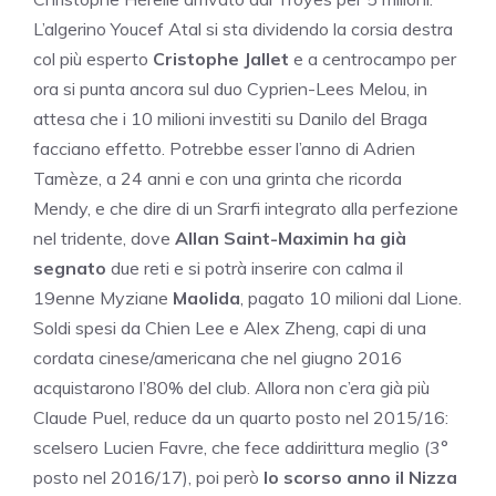
L’algerino Youcef Atal si sta dividendo la corsia destra
col più esperto
Cristophe Jallet
e a centrocampo per
ora si punta ancora sul duo Cyprien-Lees Melou, in
attesa che i 10 milioni investiti su Danilo del Braga
facciano effetto. Potrebbe esser l’anno di Adrien
Tamèze, a 24 anni e con una grinta che ricorda
Mendy, e che dire di un Srarfi integrato alla perfezione
nel tridente, dove
Allan Saint-Maximin ha già
segnato
due reti e si potrà inserire con calma il
19enne Myziane
Maolida
, pagato 10 milioni dal Lione.
Soldi spesi da Chien Lee e Alex Zheng, capi di una
cordata cinese/americana che nel giugno 2016
acquistarono l’80% del club. Allora non c’era già più
Claude Puel, reduce da un quarto posto nel 2015/16:
scelsero Lucien Favre, che fece addirittura meglio (3°
posto nel 2016/17), poi però
lo scorso anno il Nizza