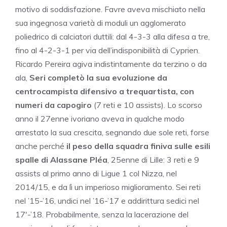
motivo di soddisfazione. Favre aveva mischiato nella
sua ingegnosa varietà di moduli un agglomerato
poliedrico di calciatori duttili: dal 4-3-3 alla difesa a tre,
fino al 4-2-3-1 per via dell’indisponibilità di Cyprien.
Ricardo Pereira agiva indistintamente da terzino o da
ala,
Seri completò la sua evoluzione da
centrocampista difensivo a trequartista, con
numeri da capogiro
(7 reti e 10 assists). Lo scorso
anno il 27enne ivoriano aveva in qualche modo
arrestato la sua crescita, segnando due sole reti, forse
anche perché
il peso della squadra finiva sulle esili
spalle di Alassane Pléa
, 25enne di Lille: 3 reti e 9
assists al primo anno di Ligue 1 col Nizza, nel
2014/15, e da lì un imperioso miglioramento. Sei reti
nel ’15-’16, undici nel ’16-’17 e addirittura sedici nel
17′-’18. Probabilmente, senza la lacerazione del