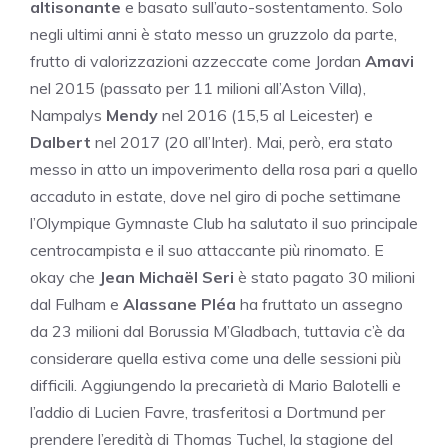
altisonante
e basato sull’auto-sostentamento. Solo
negli ultimi anni è stato messo un gruzzolo da parte,
frutto di valorizzazioni azzeccate come Jordan
Amavi
nel 2015 (passato per 11 milioni all’Aston Villa),
Nampalys
Mendy
nel 2016 (15,5 al Leicester) e
Dalbert
nel 2017 (20 all’Inter). Mai, però, era stato
messo in atto un impoverimento della rosa pari a quello
accaduto in estate, dove nel giro di poche settimane
l’Olympique Gymnaste Club ha salutato il suo principale
centrocampista e il suo attaccante più rinomato. E
okay che
Jean Michaël Seri
è stato pagato 30 milioni
dal Fulham e
Alassane Pléa
ha fruttato un assegno
da 23 milioni dal Borussia M’Gladbach, tuttavia c’è da
considerare quella estiva come una delle sessioni più
difficili. Aggiungendo la precarietà di Mario Balotelli e
l’addio di Lucien Favre, trasferitosi a Dortmund per
prendere l’eredità di Thomas Tuchel, la stagione del