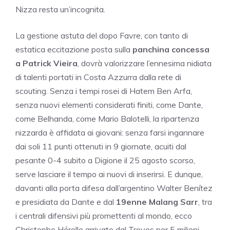
Nizza resta un’incognita.
La gestione astuta del dopo Favre, con tanto di
estatica eccitazione posta sulla
panchina concessa
a Patrick Vieira
, dovrà valorizzare l’ennesima nidiata
di talenti portati in Costa Azzurra dalla rete di
scouting. Senza i tempi rosei di Hatem Ben Arfa,
senza nuovi elementi considerati finiti, come Dante,
come Belhanda, come Mario Balotelli, la ripartenza
nizzarda è affidata ai giovani: senza farsi ingannare
dai soli 11 punti ottenuti in 9 giornate, acuiti dal
pesante 0-4 subito a Digione il 25 agosto scorso,
serve lasciare il tempo ai nuovi di inserirsi. E dunque,
davanti alla porta difesa dall’argentino Walter Benítez
e presidiata da Dante e dal
19enne Malang Sarr
, tra
i centrali difensivi più promettenti al mondo, ecco
Christophe Hérelle arrivato dal Troyes per 5 milioni.