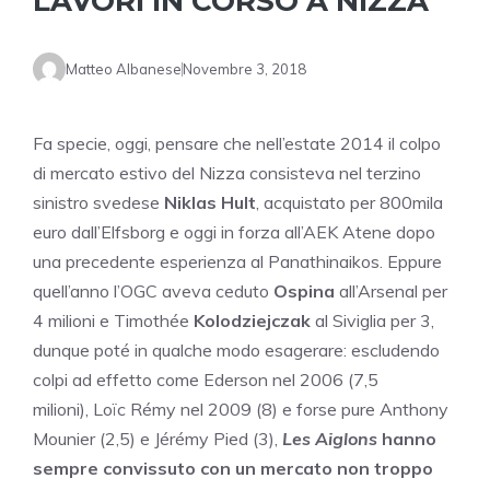
LAVORI IN CORSO A NIZZA
Matteo Albanese
Novembre 3, 2018
Fa specie, oggi, pensare che nell’estate 2014 il colpo
di mercato estivo del Nizza consisteva nel terzino
sinistro svedese
Niklas Hult
, acquistato per 800mila
euro dall’Elfsborg e oggi in forza all’AEK Atene dopo
una precedente esperienza al Panathinaikos. Eppure
quell’anno l’OGC aveva ceduto
Ospina
all’Arsenal per
4 milioni e Timothée
Kolodziejczak
al Siviglia per 3,
dunque poté in qualche modo esagerare: escludendo
colpi ad effetto come Ederson nel 2006 (7,5
milioni), Loïc Rémy nel 2009 (8) e forse pure Anthony
Mounier (2,5) e Jérémy Pied (3),
Les Aiglons
hanno
sempre convissuto con un mercato non troppo