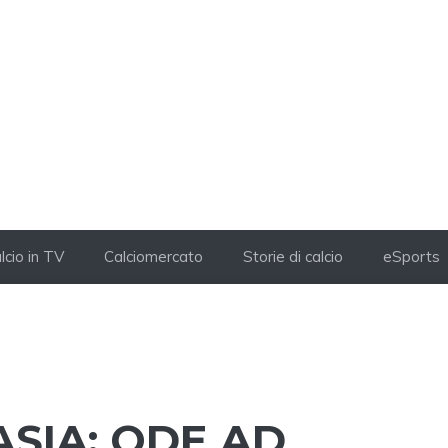
lcio in TV
Calciomercato
Storie di calcio
eSports
ASIA: ODE AD