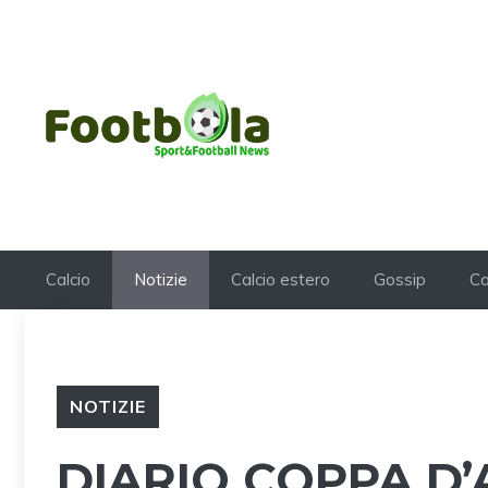
Vai
al
contenuto
Calcio
Notizie
Calcio estero
Gossip
Ca
NOTIZIE
DIARIO COPPA D’