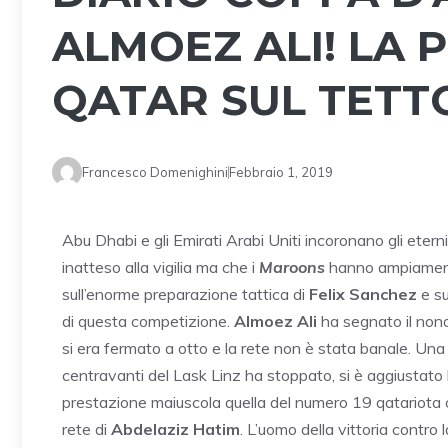
ALMOEZ ALI! LA 
QATAR SUL TETTO
Francesco Domenighini
Febbraio 1, 2019
Abu Dhabi e gli Emirati Arabi Uniti incoronano gli eterni 
inatteso alla vigilia ma che i
Maroons
hanno ampiamente
sull’enorme preparazione tattica di
Felix
Sanchez
e su
di questa competizione.
Almoez Ali
ha segnato il non
si era fermato a otto e la rete non è stata banale. Una
centravanti del Lask Linz ha stoppato, si è aggiustato
prestazione maiuscola quella del numero 19 qatariota 
rete di
Abdelaziz Hatim
. L’uomo della vittoria contr