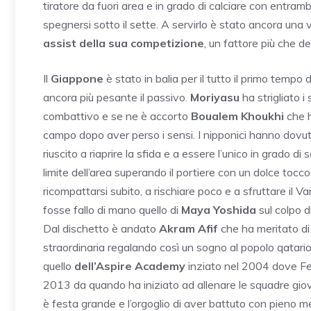
tiratore da fuori area e in grado di calciare con entrambi
spegnersi sotto il sette. A servirlo è stato ancora una
assist della sua competizione
, un fattore più che de
Il
Giappone
è stato in balia per il tutto il primo temp
ancora più pesante il passivo.
Moriyasu
ha strigliato i
combattivo e se ne è accorto
Boualem
Khoukhi
che h
campo dopo aver perso i sensi. I nipponici hanno dovuto
riuscito a riaprire la sfida e a essere l’unico in grado 
limite dell’area superando il portiere con un dolce tocco
ricompattarsi subito, a rischiare poco e a sfruttare il Va
fosse fallo di mano quello di
Maya
Yoshida
sul colpo d
Dal dischetto è andato
Akram Afif
che ha meritato di 
straordinaria regalando così un sogno al popolo qatari
quello
dell’Aspire Academy
inziato nel 2004 dove Fe
2013 da quando ha iniziato ad allenare le squadre giovan
è festa grande e l’orgoglio di aver battuto con pieno m