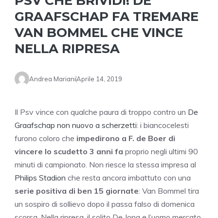
PSV CHE BRIVIDI! DE
GRAAFSCHAP FA TREMARE
VAN BOMMEL CHE VINCE
NELLA RIPRESA
Andrea Mariani
Aprile 14, 2019
Il Psv vince con qualche paura di troppo contro un
De
Graafschap non nuovo a scherzetti
: i biancocelesti
furono coloro che
impedirono a F. de Boer di
vincere lo scudetto 3 anni fa
proprio negli ultimi 90
minuti di campionato. Non riesce la stessa impresa al
Philips Stadion
che resta ancora imbattuto con una
serie positiva di ben 15 giornate
: Van Bommel tira
un sospiro di sollievo dopo il passa falso di domenica
scorsa. Nella ripresa, il solito De Jong e l’uomo mercato