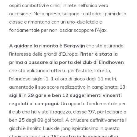
ospiti combattivi e cinici, in rete nell’unica vera
occasione. Nella ripresa, salgono i cattedra i primi della
classe e rimontano con un uno-due letale e
fondamentale per non lasciar scappare l’Ajax.
A guidare la rimonta è Bergwijn
che sta attirando
l’interesse delle grandi d’Europa:
l’Inter è stata la
prima a bussare alla porta
del club di Eindhoven
che sta valutando l’offerta per l’estate. Intanto,
l’olandese, sigla l’1-1 all’ora di gioco dagli 11 metri,
aumentado il suo score realizzativo in campionato:
13
sigilli in 29 gare e ben 12 suggerimenti vincenti
regalati ai compagni.
Un apporto fondamentale per
il club che ha visto il ragazzo, classe ’97, partecipare a
ben 25 degli 89 gol totali. A chiudere definitivamente i
giochi è il solito Luuk de Jong ispiratissimo in questa
stagione con il suo
26° centro in Eredivisie:
altra