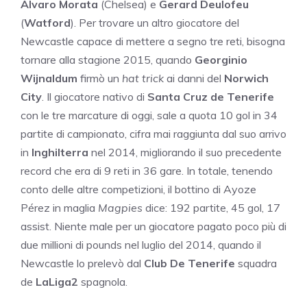
Alvaro Morata
(Chelsea) e
Gerard Deulofeu
(
Watford
). Per trovare un altro giocatore del
Newcastle capace di mettere a segno tre reti, bisogna
tornare alla stagione 2015, quando
Georginio
Wijnaldum
firmò un
hat trick
ai danni del
Norwich
City
. Il giocatore nativo di
Santa Cruz de Tenerife
con le tre marcature di oggi, sale a quota 10 gol in 34
partite di campionato, cifra mai raggiunta dal suo arrivo
in
Inghilterra
nel 2014, migliorando il suo precedente
record che era di 9 reti in 36 gare. In totale, tenendo
conto delle altre competizioni, il bottino di Ayoze
Pérez in maglia
Magpies
dice: 192 partite, 45 gol, 17
assist. Niente male per un giocatore pagato poco più di
due millioni di pounds nel luglio del 2014, quando il
Newcastle lo prelevò dal
Club De Tenerife
squadra
de
LaLiga2
spagnola.