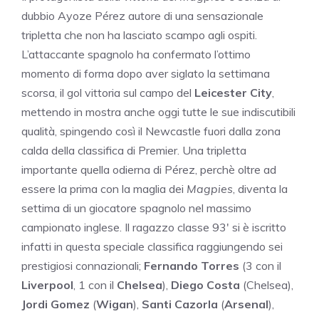
dubbio Ayoze Pérez autore di una sensazionale
tripletta che non ha lasciato scampo agli ospiti.
L’attaccante spagnolo ha confermato l’ottimo
momento di forma dopo aver siglato la settimana
scorsa, il gol vittoria sul campo del
Leicester City
,
mettendo in mostra anche oggi tutte le sue indiscutibili
qualità, spingendo così il Newcastle fuori dalla zona
calda della classifica di Premier. Una tripletta
importante quella odierna di Pérez, perchè oltre ad
essere la prima con la maglia dei
Magpies
, diventa la
settima di un giocatore spagnolo nel massimo
campionato inglese. Il ragazzo classe 93′ si è iscritto
infatti in questa speciale classifica raggiungendo sei
prestigiosi connazionali;
Fernando Torres
(3 con il
Liverpool
, 1 con il
Chelsea
),
Diego Costa
(Chelsea),
Jordi Gomez
(
Wigan
),
Santi Cazorla
(
Arsenal
),