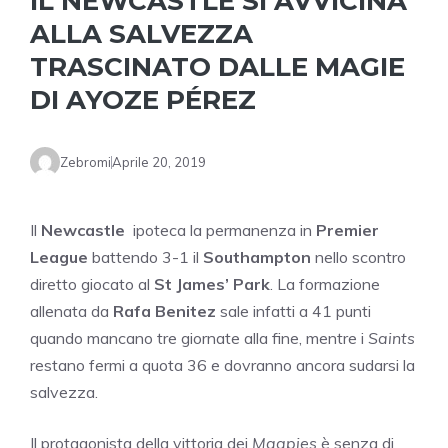
IL NEWCASTLE SI AVVICINA
ALLA SALVEZZA
TRASCINATO DALLE MAGIE
DI AYOZE PÉREZ
Zebromi
Aprile 20, 2019
Il
Newcastle
ipoteca la permanenza in
Premier
League
battendo 3-1 il
Southampton
nello scontro
diretto giocato al
St James’ Park
. La formazione
allenata da
Rafa Benitez
sale infatti a 41 punti
quando mancano tre giornate alla fine, mentre i
Saints
restano fermi a quota 36 e dovranno ancora sudarsi la
salvezza.
Il protagonista della vittoria dei
Magpies
è senza di