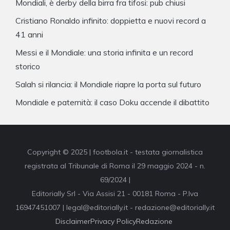
Mondiali, è derby della birra fra tifosi: pub chiusi
Cristiano Ronaldo infinito: doppietta e nuovi record a
41 anni
Messi e il Mondiale: una storia infinita e un record
storico
Salah si rilancia: il Mondiale riapre la porta sul futuro
Mondiale e paternità: il caso Doku accende il dibattito
Copyright © 2025 | footbola.it - testata giornalistica
registrata al Tribunale di Roma il 29 maggio 2024 - n.
69/2024 |
Editorially Srl - Via Assisi 21 - 00181 Roma - P.Iva
16947451007 | legal@editorially.it - redazione@editorially.it
Disclaimer
Privacy Policy
Redazione