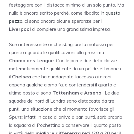
festeggiare con il distacco minimo di un solo punto. Ma
nulla è ancora scritto perché, come ribadito
in questo
pezzo
, ci sono ancora alcune speranze per il
Liverpool
di compiere una grandissima impresa.
Sarà interessante anche sbrigliare la matassa per
quanto riguarda le qualificazioni alla prossima
Champions League
. Con le prime due della classe
matematicamente qualificate da un po’ di settimane e
il
Chelsea
che ha guadagnato l’accesso ai gironi
appena qualche giorno fa, a contendersi il quarto e
ultimo posto ci sono
Tottenham
e
Arsenal
. Le due
squadre del nord di Londra sono distaccate da tre
punti, una situazione che al momento favorisce gli
Spurs
: infatti in caso di arrivo a pari punti, sarà proprio
la squadra di Pochettino a conservare il quarto posto
in virtù della
migliore differenza reti
(28 a 20 per il