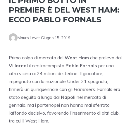
IL PRIMO BOTTO IN
PREMIER È DEL WEST HAM:
ECCO PABLO FORNALS
Mauro Levati
Giugno 15, 2019
Primo colpo di mercato del
West Ham
che preleva dal
Villareal
il centrocampista
Pablo Fornals
per una
cifra vicina ai 24 milioni di sterline. Il giocatore,
impegnato con la nazionale Under 21 spagnola,
firmerà un quinquennale con gli
Hammers
. Fornals era
stato seguito a lungo dal
Napoli
nel mercato di
gennaio, ma i partenopei non hanno mai sferrato
l’affondo decisivo, favorendo l’inserimento di altri club,
tra cui il West Ham.