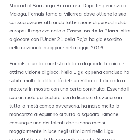
Madrid
al
Santiago Bernabeu
. Dopo l’esperienza a
Malaga, Fornals torna al Villarreal dove ottiene la sua
consacrazione, attirando l’attenzione di parecchi club
europei. Il ragazzo nato a
Castellon de la Plana
, oltre
a giocare con l’Under 21 della
Roja
, ha già esordito
nella nazionale maggiore nel maggio 2016.
Fornals, è un trequartista dotato di grande tecnica e
ottima visione di gioco. Nella
Liga
appena conclusa ha
subito molto le difficoltà del suo Villareal, faticando a
mettersi in mostra con una certa continuità. Essendo il
suo un ruolo particolare, con la licenza di svariare in
tutta la metà campo avversaria, ha inciso molto la
mancanza di equilibrio di tutta la squadra. Rimane
comunque uno dei talenti che si sono messi
maggiormente in luce negli ultimi anni nella Liga,
soprattutto per l’efficacia nelle giocate. Non è un