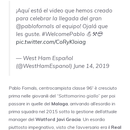
¡Aquí está el video que hemos creado
para celebrar la llegada del gran
@pablofornals al equipo! Ojalá que
les guste. #WelcomePablo 💪⚒️😎
pic.twitter.com/CoRyKIoiag
— West Ham Español
(@WestHamEspanol) June 14, 2019
Pablo Fornals, centrocampista classe 96′ è cresciuto
prima nelle giovanili del “
Sottomarino giallo
” per poi
passare in quelle del
Malaga
, arrivando all’esordio in
prima squadra nel 2015 sotto la gestione dell’attuale
manager del
Watford
Javi Gracia
. Un esordio
piuttosto impegnativo, visto che l’avversario era il
Real