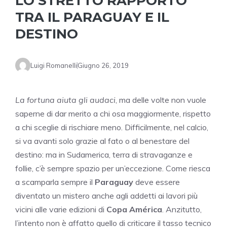
LO STRETTO RAPPORTO
TRA IL PARAGUAY E IL
DESTINO
Luigi Romanelli
Giugno 26, 2019
La fortuna aiuta gli audaci
, ma delle volte non vuole
saperne di dar merito a chi osa maggiormente, rispetto
a chi sceglie di rischiare meno. Difficilmente, nel calcio,
si va avanti solo grazie al fato o al benestare del
destino: ma in Sudamerica, terra di stravaganze e
follie, c’è sempre spazio per un’eccezione. Come riesca
a scamparla sempre il
Paraguay
deve essere
diventato un mistero anche agli addetti ai lavori più
vicini alle varie edizioni di
Copa América
. Anzitutto,
l’intento non è affatto quello di criticare il tasso tecnico