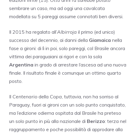
edizioni vinte (15). Otto anni fa sarebbe potuto
sembrare un caso, ma ad oggi una cavalcata
modellata su 5 pareggi assume connotati ben diversi.
Il 2015 ha regalato all’
Albirroja
il primo (ed unico)
successo del decennio, ai danni della
Giamaica
nella
fase a gironi: di lì in poi, solo pareggi, col Brasile ancora
vittima dei paraguaiani ai rigori e con la sola
Argentina
in grado di arrestare l’ascesa ad una nuova
finale. Il risultato finale è comunque un ottimo quarto
posto.
Il
Centenario
della
Copa
, tuttavia, non ha sorriso al
Paraguay, fuori ai gironi con un solo punto conquistato,
ma l’edizione odierna ospitata dal Brasile ha preteso
un solo punto in più alla nazionale di
Berizzo
: terza nel
raggruppamento e poche possibilità di approdare alla